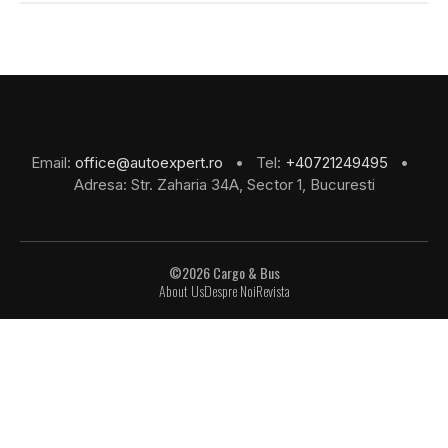
Email:
office@autoexpert.ro
• Tel:
+40721249495
•
Adresa: Str. Zaharia 34A, Sector 1, Bucuresti
©2026 Cargo & Bus
About Us
Despre Noi
Revista