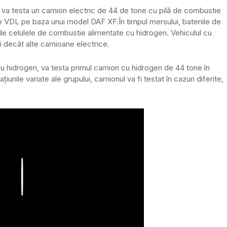
va testa un camion electric de 44 de tone cu pilă de combustie
de VDL pe baza unui model DAF XF.
În timpul mersului, bateriile de
 de celulele de combustie alimentate cu hidrogen. Vehiculul cu
ri decât alte camioane electrice.
 cu hidrogen, va testa primul camion cu hidrogen de 44 tone în
iunile variate ale grupului, camionul va fi testat în cazuri diferite,
Play