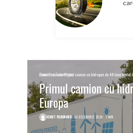
Camioane
Tehnologie
Home
Camioane
Primul camion cu hidrogen de 44 tone testat 
Primul camion cu hidr
Europa
IONUT PADURARU
16 DECEMBRIE 2020
1 MIN.