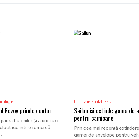
hnologie
Camioane
Noutati
Servicii
ul Revoy prinde contur
Sailun își extinde gama de 
pentru camioane
grarea bateriilor și a unei axe
electrice într-o remorcă
Prin cea mai recentă extindere
.
gamei de anvelope pentru veh