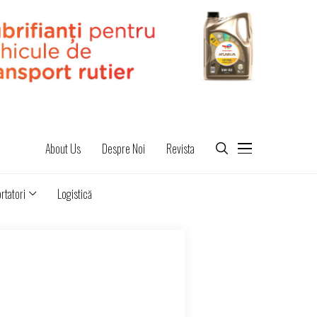
About Us
Despre Noi
Revista
rtatori
Logistică