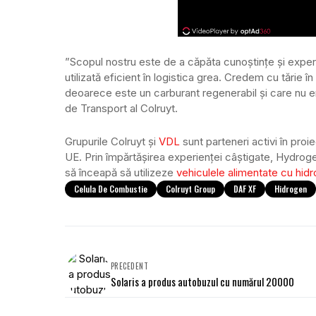
”Scopul nostru este de a căpăta cunoștințe și expe
utilizată eficient în logistica grea. Credem cu tărie î
deoarece este un carburant regenerabil și care nu 
de Transport al Colruyt.
Grupurile Colruyt și
VDL
sunt parteneri activi în pro
UE. Prin împărtășirea experienței câștigate, Hydrogen
să înceapă să utilizeze
vehiculele alimentate cu hid
Celula De Combustie
Colruyt Group
DAF XF
Hidrogen
PRECEDENT
Solaris a produs autobuzul cu numărul 20000