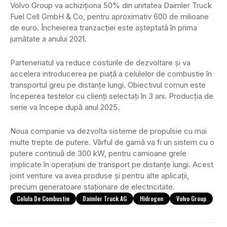
Volvo Group va achiziționa 50% din unitatea Daimler Truck
Fuel Cell GmbH & Co, pentru aproximativ 600 de milioane
de euro. Încheierea tranzacției este așteptată în prima
jumătate a anului 2021.
Parteneriatul va reduce costurile de dezvoltare și va
accelera introducerea pe piață a celulelor de combustie în
transportul greu pe distanțe lungi. Obiectivul comun este
începerea testelor cu clienți selectați în 3 ani. Producția de
serie va începe după anul 2025.
Noua companie va dezvolta sisteme de propulsie cu mai
multe trepte de putere. Vârful de gamă va fi un sistem cu o
putere continuă de 300 kW, pentru camioane grele
implicate în operațiuni de transport pe distanțe lungi. Acest
joint venture va avea produse și pentru alte aplicații,
precum generatoare staționare de electricitate.
Celula De Combustie
Daimler Truck AG
Hidrogen
Volvo Group