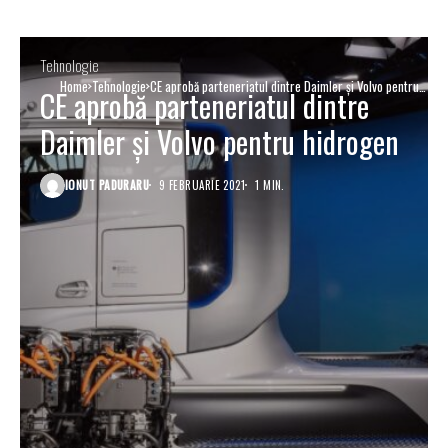
Tehnologie
Home
Tehnologie
CE aprobă parteneriatul dintre Daimler și Volvo pentru
CE aprobă parteneriatul dintre
hidrogen
Daimler și Volvo pentru hidrogen
IONUT PADURARU
9 FEBRUARIE 2021
1 MIN.