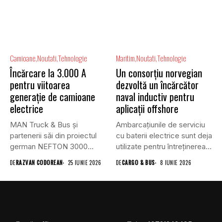
Camioane
Noutati
Tehnologie
Maritim
Noutati
Tehnologie
Încărcare la 3.000 A
Un consorțiu norvegian
pentru viitoarea
dezvoltă un încărcător
generație de camioane
naval inductiv pentru
electrice
aplicații offshore
MAN Truck & Bus și
Ambarcațiunile de serviciu
partenerii săi din proiectul
cu baterii electrice sunt deja
german NEFTON 3000...
utilizate pentru întreținerea
parcurilor...
DE
RAZVAN CODOREAN
25 IUNIE 2026
DE
CARGO & BUS
8 IUNIE 2026