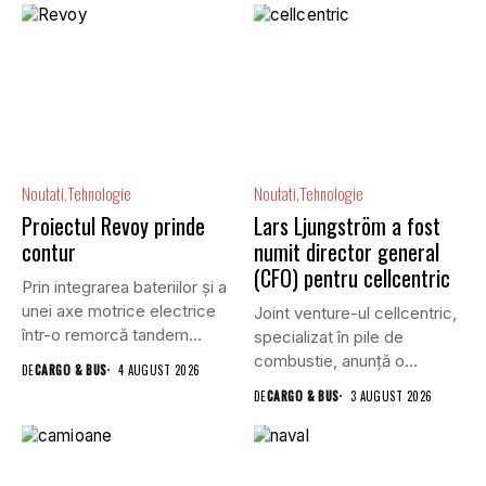
Noutati
Tehnologie
Noutati
Tehnologie
Proiectul Revoy prinde
Lars Ljungström a fost
contur
numit director general
(CFO) pentru cellcentric
Prin integrarea bateriilor și a
unei axe motrice electrice
Joint venture-ul cellcentric,
într-o remorcă tandem...
specializat în pile de
combustie, anunță o
DE
CARGO & BUS
4 AUGUST 2026
schimbare în...
DE
CARGO & BUS
3 AUGUST 2026