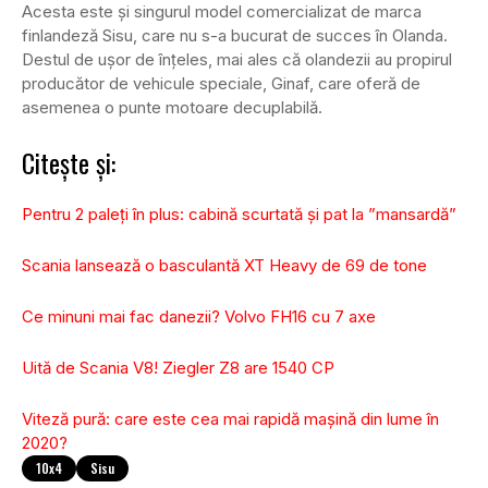
Acesta este și singurul model comercializat de marca
finlandeză Sisu, care nu s-a bucurat de succes în Olanda.
Destul de ușor de înțeles, mai ales că olandezii au propirul
producător de vehicule speciale, Ginaf, care oferă de
asemenea o punte motoare decuplabilă.
Citește și:
Pentru 2 paleți în plus: cabină scurtată și pat la ”mansardă”
Scania lansează o basculantă XT Heavy de 69 de tone
Ce minuni mai fac danezii? Volvo FH16 cu 7 axe
Uită de Scania V8! Ziegler Z8 are 1540 CP
Viteză pură: care este cea mai rapidă mașină din lume în
2020?
10x4
Sisu