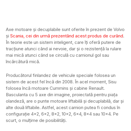
Axe motoare și decuplabile sunt oferite în prezent de Volvo
și
Scania, cei din urmă prezentând acest produs de curând
.
În teorie este un sistem inteligent, care îți oferă putere de
tracțiune atunci când ai nevoie, dar și o rezistență la rulare
mai mică atunci când se circulă cu camionul gol sau
încărcătură mică.
Producătorul finlandez de vehicule speciale folosea un
sistem de acest fel încă din 2008. În acel moment, Sisu
folosea încă motoare Cummins și cabine Renault.
Basculanta cu 5 axe din imagine, proiectată pentru piața
olandeză, are o punte motoare liftabilă și decuplabilă, dar și
alte două liftabile. Astfel, acest camion putea fi condus în
configurație 4×2, 6×2, 8×2, 10×2, 6×4, 8×4 sau 10×4. Pe
scurt, o mulțime de posibilități.