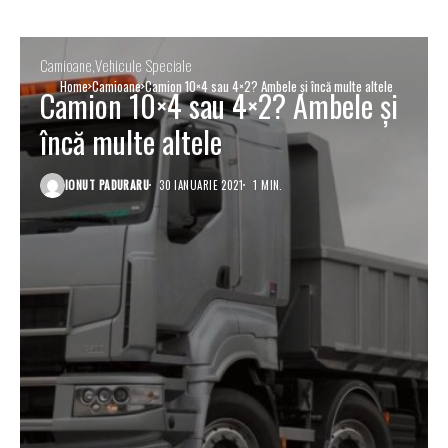
Camioane
Vehicule Speciale
Home
Camioane
Camion 10×4 sau 4×2? Ambele și încă multe altele
Camion 10×4 sau 4×2? Ambele și
încă multe altele
IONUT PADURARU
30 IANUARIE 2021
1 MIN.