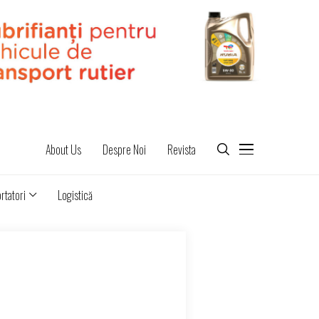
About Us
Despre Noi
Revista
rtatori
Logistică