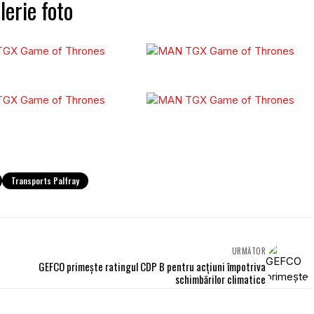
erie foto
Transports Palfray
URMĂTOR
GEFCO primește ratingul CDP B pentru acțiuni împotriva
schimbărilor climatice