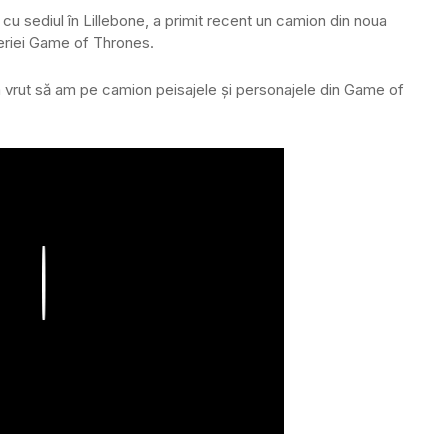
u sediul în Lillebone, a primit recent un camion din noua
eriei Game of Thrones.
 Am vrut să am pe camion peisajele și personajele din Game of
Play