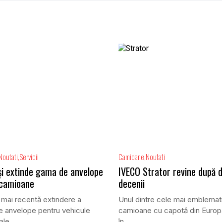
Noutati
Servicii
Camioane
Noutati
își extinde gama de anvelope
IVECO Strator revine după 
 camioane
decenii
 mai recentă extindere a
Unul dintre cele mai emblemat
 anvelope pentru vehicule
camioane cu capotă din Europ
le,...
în...