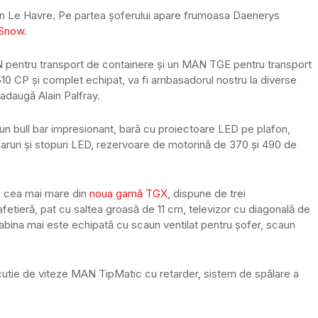
in Le Havre. Pe partea șoferului apare frumoasa Daenerys
 Snow
.
AN pentru transport de containere și un MAN TGE pentru transport
CP și complet echipat, va fi ambasadorul nostru la diverse
adaugă Alain Palfray.
 un bull bar impresionant, bară cu proiectoare LED pe plafon,
faruri și stopuri LED, rezervoare de motorină de 370 și 490 de
), cea mai mare din
noua gamă TGX
, dispune de trei
tieră, pat cu saltea groasă de 11 cm, televizor cu diagonală de
abina mai este echipată cu scaun ventilat pentru șofer, scaun
utie de viteze MAN TipMatic cu retarder, sistem de spălare a