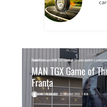
Camioane
Home
Camioane
MAN TGX Game of Thrones pentru o companie 
MAN TGX Game of Thr
Franța
IONUT PADURARU
31 IANUARIE 2021
1 MIN.