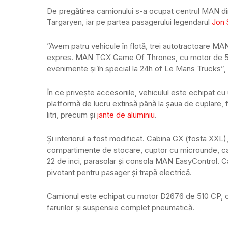
De pregătirea camionului s-a ocupat centrul MAN d
Targaryen, iar pe partea pasagerului legendarul
Jon
”Avem patru vehicule în flotă, trei autotractoare M
expres. MAN TGX Game Of Thrones, cu motor de 510 
evenimente și în special la 24h of Le Mans Trucks”, 
În ce privește accesoriile, vehiculul este echipat cu
platformă de lucru extinsă până la șaua de cuplare, 
litri, precum și
jante de aluminiu
.
Și interiorul a fost modificat. Cabina GX (fosta XXL
compartimente de stocare, cuptor cu microunde, cafe
22 de inci, parasolar și consola MAN EasyControl. C
pivotant pentru pasager și trapă electrică.
Camionul este echipat cu motor D2676 de 510 CP, c
farurilor și suspensie complet pneumatică.