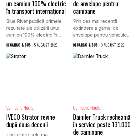
un camion 100% electric
de anvelope pentru
în transport internațional
camioane
Blue River publică primele
Prin cea mai recentă
rezultate ale utilizării unui
extindere a gamei de
camion 100% electric în...
anvelope pentru vehicule
comerciale,...
DE
CARGO & BUS
5 AUGUST 2026
DE
CARGO & BUS
3 AUGUST 2026
Camioane
Noutati
Camioane
Noutati
IVECO Strator revine
Daimler Truck recheamă
după două decenii
în service peste 131.000
de camioane
Unul dintre cele mai