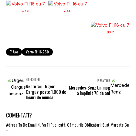
7 Axe
Volvo FH16 750
PRECEDENT
URMĂTOR
Recrutări Urgent
Mercedes-Benz Unimog
Cargus: peste 1.000 de
a împlinit 70 de ani
locuri de muncă
disponibile
COMENTAȚI?
Adresa Ta De Email Nu Va Fi Publicată.
Câmpurile Obligatorii Sunt Marcate Cu
*