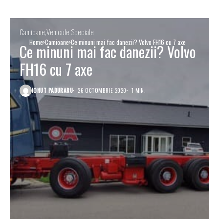
Camioane
Vehicule Speciale
Home
Camioane
Ce minuni mai fac danezii? Volvo FH16 cu 7 axe
Ce minuni mai fac danezii? Volvo
FH16 cu 7 axe
IONUT PADURARU
26 OCTOMBRIE 2020
1 MIN.