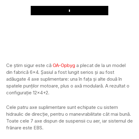
Play
Ce știm sigur este că
OA-Opbyg
a plecat de la un model
din fabrică 6×4. Șasiul a fost lungit serios și au fost
adăugate 4 axe suplimentare: una în fața și alte două în
spatele punților motoare, plus o axă modulară. A rezultat o
configurație 12×4+2.
Cele patru axe suplimentare sunt echipate cu sistem
hidraulic de direcție, pentru o manevrabilitate cât mai bună.
Toate cele 7 axe dispun de suspensii cu aer, iar sistemul de
frânare este EBS.