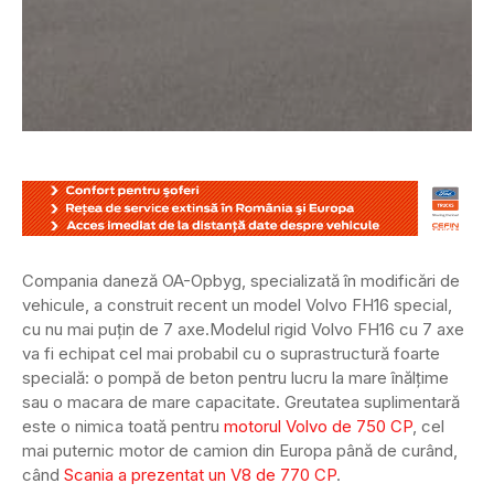
Compania daneză OA-Opbyg, specializată în modificări de
vehicule, a construit recent un model Volvo FH16 special,
cu nu mai puțin de 7 axe.
Modelul rigid Volvo FH16 cu 7 axe
va fi echipat cel mai probabil cu o suprastructură foarte
specială: o pompă de beton pentru lucru la mare înălțime
sau o macara de mare capacitate. Greutatea suplimentară
este o nimica toată pentru
motorul Volvo de 750 CP
, cel
mai puternic motor de camion din Europa până de curând,
când
Scania a prezentat un V8 de 770 CP
.