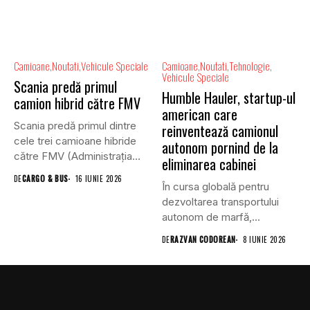
Camioane
Noutati
Vehicule Speciale
Camioane
Noutati
Tehnologie
Vehicule Speciale
Scania predă primul
Humble Hauler, startup-ul
camion hibrid către FMV
american care
Scania predă primul dintre
reinventează camionul
cele trei camioane hibride
autonom pornind de la
către FMV (Administrația
eliminarea cabinei
Suedeză...
DE
CARGO & BUS
16 IUNIE 2026
În cursa globală pentru
dezvoltarea transportului
autonom de marfă,
majoritatea companiilor au...
DE
RAZVAN CODOREAN
8 IUNIE 2026