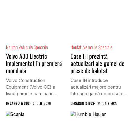
Noutati
Vehicule Speciale
Noutati
Vehicule Speciale
Volvo A30 Electric
Case IH prezintă
implementat în premieră
actualizări ale gamei de
mondială
prese de balotat
Volvo Construction
Case IH introduce
Equipment (Volvo CE) a
actualizări majore pentru
livrat primele camioane
întreaga gamă de prese de
articulate A30 Electric...
balotat...
DE
CARGO & BUS
2 IULIE 2026
DE
CARGO & BUS
24 IUNIE 2026