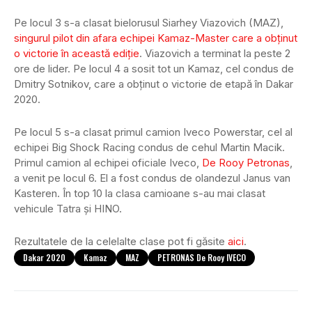
Pe locul 3 s-a clasat bielorusul Siarhey Viazovich (MAZ),
singurul pilot din afara echipei Kamaz-Master care a obținut
o victorie în această ediție
. Viazovich a terminat la peste 2
ore de lider. Pe locul 4 a sosit tot un Kamaz, cel condus de
Dmitry Sotnikov, care a obținut o victorie de etapă în Dakar
2020.
Pe locul 5 s-a clasat primul camion Iveco Powerstar, cel al
echipei Big Shock Racing condus de cehul Martin Macik.
Primul camion al echipei oficiale Iveco,
De Rooy Petronas
,
a venit pe locul 6. El a fost condus de olandezul Janus van
Kasteren. În top 10 la clasa camioane s-au mai clasat
vehicule Tatra și HINO.
Rezultatele de la celelalte clase pot fi găsite
aici
.
Dakar 2020
Kamaz
MAZ
PETRONAS De Rooy IVECO