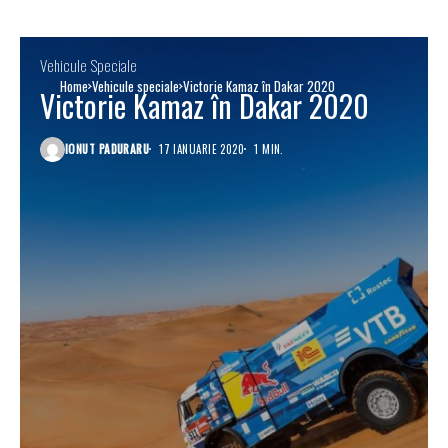
Vehicule Speciale
Home
Vehicule speciale
Victorie Kamaz în Dakar 2020
Victorie Kamaz în Dakar 2020
IONUT PADURARU
17 IANUARIE 2020
1 MIN.