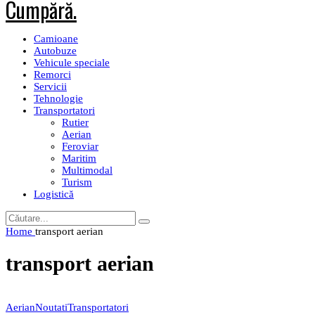
Camioane
Autobuze
Vehicule speciale
Remorci
Servicii
Tehnologie
Transportatori
Rutier
Aerian
Feroviar
Maritim
Multimodal
Turism
Logistică
Home
transport aerian
transport aerian
Aerian
Noutati
Transportatori