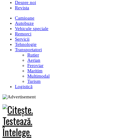
Despre noi
Revista
Camioane
Autobuze
Vehicule speciale
Remorci
Servicii
Tehnologie
Transportatori
Rutier
Aerian
Feroviar
Maritim
Multimodal
Turism
Logistică