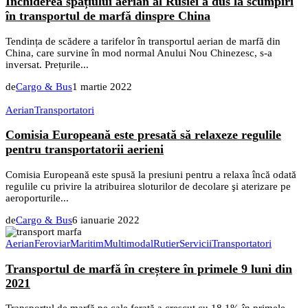
Închiderea spațiului aerian al Rusiei a dus la scumpiri
în transportul de marfă dinspre China
Tendința de scădere a tarifelor în transportul aerian de marfă din
China, care survine în mod normal Anului Nou Chinezesc, s-a
inversat. Prețurile...
de
Cargo & Bus
1 martie 2022
Aerian
Transportatori
Comisia Europeană este presată să relaxeze regulile
pentru transportatorii aerieni
Comisia Europeană este spusă la presiuni pentru a relaxa încă odată
regulile cu privire la atribuirea sloturilor de decolare şi aterizare pe
aeroporturile...
de
Cargo & Bus
6 ianuarie 2022
Aerian
Feroviar
Maritim
Multimodal
Rutier
Servicii
Transportatori
Transportul de marfă în creștere în primele 9 luni din
2021