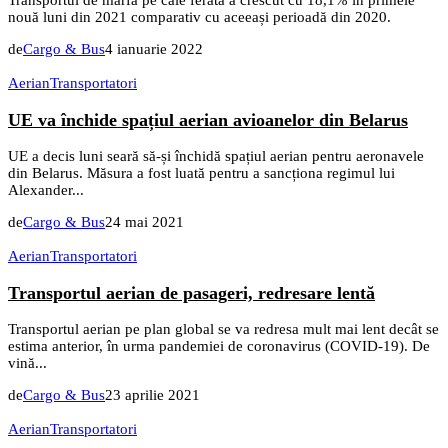
Transportul de marfă pe cale ferată a crescut cu 18,1% în primele
nouă luni din 2021 comparativ cu aceeași perioadă din 2020.
de
Cargo & Bus
4 ianuarie 2022
Aerian
Transportatori
UE va închide spațiul aerian avioanelor din Belarus
UE a decis luni seară să-și închidă spațiul aerian pentru aeronavele
din Belarus. Măsura a fost luată pentru a sancționa regimul lui
Alexander...
de
Cargo & Bus
24 mai 2021
Aerian
Transportatori
Transportul aerian de pasageri, redresare lentă
Transportul aerian pe plan global se va redresa mult mai lent decât se
estima anterior, în urma pandemiei de coronavirus (COVID-19). De
vină...
de
Cargo & Bus
23 aprilie 2021
Aerian
Transportatori