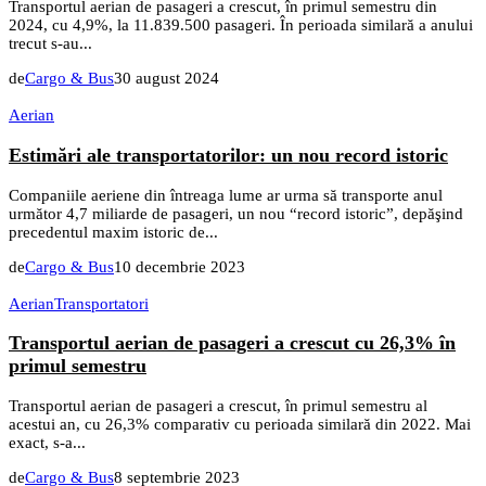
Transportul aerian de pasageri a crescut, în primul semestru din
2024, cu 4,9%, la 11.839.500 pasageri. În perioada similară a anului
trecut s-au...
de
Cargo & Bus
30 august 2024
Aerian
Estimări ale transportatorilor: un nou record istoric
Companiile aeriene din întreaga lume ar urma să transporte anul
următor 4,7 miliarde de pasageri, un nou “record istoric”, depăşind
precedentul maxim istoric de...
de
Cargo & Bus
10 decembrie 2023
Aerian
Transportatori
Transportul aerian de pasageri a crescut cu 26,3% în
primul semestru
Transportul aerian de pasageri a crescut, în primul semestru al
acestui an, cu 26,3% comparativ cu perioada similară din 2022. Mai
exact, s-a...
de
Cargo & Bus
8 septembrie 2023