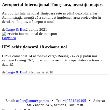
Aeroportul Internațional Timișoara, investiții majore
Aeroportul Internațional Timișoara este în plină dezvoltare, iar
Administrația anunță că a continuat implementarea proiectelor în
derulare. În plus, a început o nouă...
de
Cargo & Bus
2 aprilie 2021
Logistică
UPS achiziționează 18 avioane noi
UPS a comandat 14 aeronave cargo Boeing 747-8 și patru noi
avioane Boeing 767, cu scopul de a-și mări capacitatea de transport
datorită...
de
Cargo & Bus
13 februarie 2018
Email:
office@autoexpert.ro
• Tel:
+40721249495
• Adresa:
Str. Zaharia 34A, Sector 1, Bucuresti