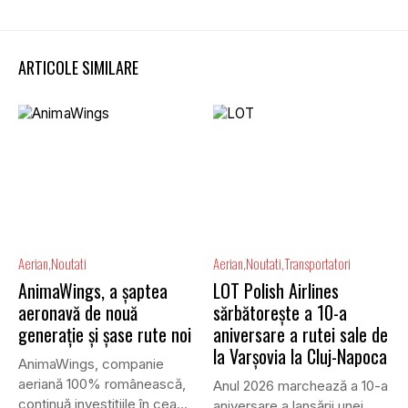
ARTICOLE SIMILARE
Aerian
Noutati
Aerian
Noutati
Transportatori
AnimaWings, a șaptea
LOT Polish Airlines
aeronavă de nouă
sărbătorește a 10-a
generație și șase rute noi
aniversare a rutei sale de
la Varșovia la Cluj-Napoca
AnimaWings, companie
aeriană 100% românească,
Anul 2026 marchează a 10-a
continuă investițiile în cea
aniversare a lansării unei