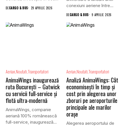
mai tânără flotă...
conexiuni aeriene între...
DE
CARGO & BUS
29 APRILIE 2026
DE
CARGO & BUS
9 APRILIE 2026
Aerian
Noutati
Transportatori
Aerian
Noutati
Transportatori
AnimaWings inaugurează
Analiză AnimaWings: Cât
ruta Bucureşti – Gatwick
economiseşti în timp și
cu servicii full-service și
cost prin alegerea unor
flotă ultra-modernă
zboruri pe aeroporturile
principale ale marilor
AnimaWings, companie
oraşe
aeriană 100% românească
full-service, inaugurează
Alegerea aeroportului de