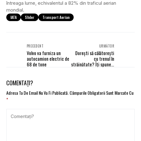
întreaga lume, echivalentul a 82% din traficul aerian
mondial.
IATA
Slider
Transport Aerian
PRECEDENT
URMĂTOR
Volvo va furniza un
Dorești să călătorești
autocamion electric de
cu trenul în
68 de tone
străinătate? Îți spunem
care sunt gările de care
trebuie să te ferești!
COMENTAȚI?
Adresa Ta De Email Nu Va Fi Publicată.
Câmpurile Obligatorii Sunt Marcate Cu
*