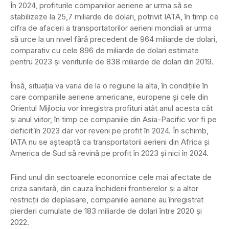
În 2024, profiturile companiilor aeriene ar urma să se
stabilizeze la 25,7 miliarde de dolari, potrivit IATA, în timp ce
cifra de afaceri a transportatorilor aerieni mondiali ar urma
să urce la un nivel fără precedent de 964 miliarde de dolari,
comparativ cu cele 896 de miliarde de dolari estimate
pentru 2023 şi veniturile de 838 miliarde de dolari din 2019.
Însă, situaţia va varia de la o regiune la alta, în condiţiile în
care companiile aeriene americane, europene şi cele din
Orientul Mijlociu vor înregistra profituri atât anul acesta cât
şi anul viitor, în timp ce companiile din Asia-Pacific vor fi pe
deficit în 2023 dar vor reveni pe profit în 2024. În schimb,
IATA nu se aşteaptă ca transportatorii aerieni din Africa şi
America de Sud să revină pe profit în 2023 şi nici în 2024.
Fiind unul din sectoarele economice cele mai afectate de
criza sanitară, din cauza închiderii frontierelor şi a altor
restricţii de deplasare, companiile aeriene au înregistrat
pierderi cumulate de 183 miliarde de dolari între 2020 şi
2022.