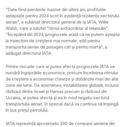
“Date fiind pierderile masive din ultimi ani, profiturile
aşteptate pentru 2024 scot în evidenţă rezilienţa sectorului
aerian”, a subliniat directorul general de la IATA, Willie
Walsh, care a salutat “ritmul extraordinar al relansării”.
“Începând din 2024, prognozele arată că ne putem aştepta
la traiectorii de creştere mai normale, atât pentru
transportul aerian de pasageri cât şi pentru marfă”, a
adăugat directorul IATA.
Printre riscurile care ar putea afecta prognozele IATA se
numără îngrijorările economice, precum încetinirea ritmului
de creştere a economiei chineze şi dobânzile mari din alte
zone ale lumii. De asemenea, instabilitatea globală, inclusiv
războiul dintre Israel şi Hamas precum şi războiul din
Ucraina, ar putea afecta şi ea în mod negativ sectorul
transportului aerian, în special dacă va continua să împingă
în sus preţul petrolului.
IATA reprezintă aproximativ 290 de companii aeriene din