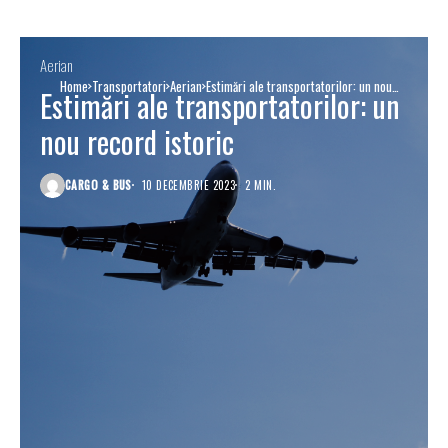
Aerian
Home
Transportatori
Aerian
Estimări ale transportatorilor: un nou
Estimări ale transportatorilor: un
record istoric
nou record istoric
CARGO & BUS
10 DECEMBRIE 2023
2 MIN.