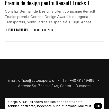
Premiu de design pentru Renault Trucks T
Consiliul German de Design a oferit companiei Renault
Trucks premiul German Design Award în categoria
Transporturi, pentru ediția sa specială T High. Acest...
DE
IONUT PADURARU
19 FEBRUARIE 2018
Email:
office@autoexpert.ro
• Tel:
+40721249495
•
Adresa: Str. Zaharia 34A, Sector 1, Bucuresti
Cargo & Bus utilizeaza cookies doar pentru date
OK
tehnice abstracte, necesare bunei funcțioări. Mai mult
©2026 Cargo & Bus