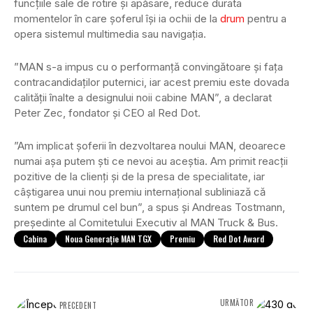
funcțiile sale de rotire și apăsare, reduce durata
momentelor în care șoferul își ia ochii de la
drum
pentru a
opera sistemul multimedia sau navigația.
”MAN s-a impus cu o performanță convingătoare și fața
contracandidaților puternici, iar acest premiu este dovada
calității înalte a designului noii cabine MAN”, a declarat
Peter Zec, fondator și CEO al Red Dot.
”Am implicat șoferii în dezvoltarea noului MAN, deoarece
numai așa putem ști ce nevoi au aceștia. Am primit reacții
pozitive de la clienți și de la presa de specialitate, iar
câștigarea unui nou premiu internațional subliniază că
suntem pe drumul cel bun”, a spus și Andreas Tostmann,
președinte al Comitetului Executiv al MAN Truck & Bus.
Cabina
Noua Generație MAN TGX
Premiu
Red Dot Award
URMĂTOR
PRECEDENT