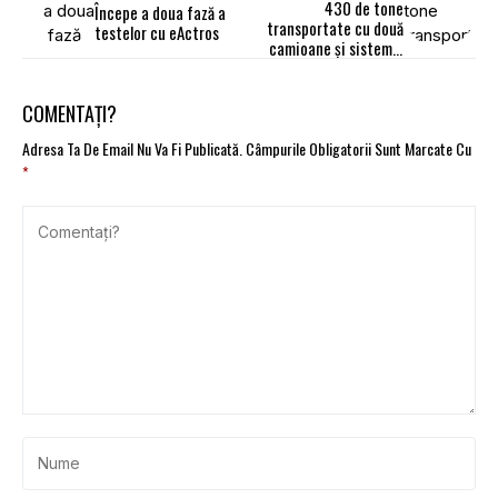
430 de tone
Începe a doua fază a
transportate cu două
testelor cu eActros
camioane și sistemul
TPA de la Mammoet
COMENTAȚI?
Adresa Ta De Email Nu Va Fi Publicată.
Câmpurile Obligatorii Sunt Marcate Cu
*