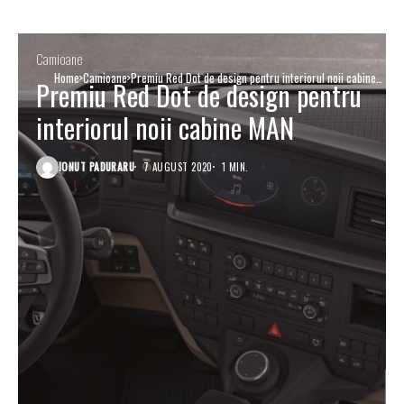
Camioane
Home
Camioane
Premiu Red Dot de design pentru interiorul noii cabine
Premiu Red Dot de design pentru
MAN
interiorul noii cabine MAN
IONUT PADURARU
7 AUGUST 2020
1 MIN.