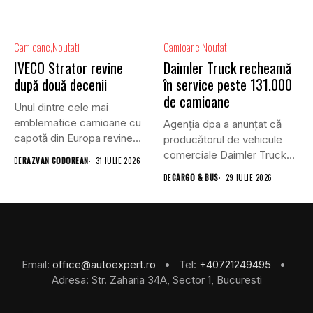
Camioane
Noutati
Camioane
Noutati
IVECO Strator revine
Daimler Truck recheamă
după două decenii
în service peste 131.000
de camioane
Unul dintre cele mai
emblematice camioane cu
Agenția dpa a anunțat că
capotă din Europa revine
producătorul de vehicule
în...
comerciale Daimler Truck
DE
RAZVAN CODOREAN
31 IULIE 2026
a...
DE
CARGO & BUS
29 IULIE 2026
Email:
office@autoexpert.ro
• Tel:
+40721249495
•
Adresa: Str. Zaharia 34A, Sector 1, Bucuresti