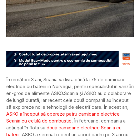
În următorii 3 ani, Scania va livra până la 75 de camioane
electrice cu baterii în Norvegia, pentru specialistul în vânzări
en-gros de alimente ASKO.
Scania și ASKO au o colaborare
de lungă durată, iar recent cele două companii au început
să exploreze noile tehnologii de electrificare. În acest an,
ASKO a început să opereze patru camioane electrice
Scania cu celulă de combustie
. În februarie, compania a
adăugat în flota sa
două camioane electrice Scania cu
baterii
. ASKO a semnat recent un acord cadru pe 3 ani cu