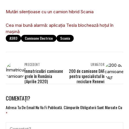
Mutări silențioase cu un camion hibrid Scania
Cea mai bună alarmă: aplicația Tesla blochează hoțul în
mașină
ASKO
Camioane Electrice
Scania
PRECEDENT
URMĂTOR
Înmatriculări camioane
200 de camioane DAF
grele în România
pentru specialistul în
(Aprilie 2020)
reciclare Renewi
COMENTAȚI?
Adresa Ta De Email Nu Va Fi Publicată.
Câmpurile Obligatorii Sunt Marcate Cu
*