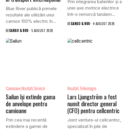
Prin integrarea bateriilor și a
unei axe motrice electrice
Blue River publică primele
într-o remorcă tandem...
rezultate ale utilizării unui
camion 100% electric în...
DE
CARGO & BUS
4 AUGUST 2026
DE
CARGO & BUS
5 AUGUST 2026
Camioane
Noutati
Servicii
Noutati
Tehnologie
Sailun își extinde gama
Lars Ljungström a fost
de anvelope pentru
numit director general
camioane
(CFO) pentru cellcentric
Prin cea mai recentă
Joint venture-ul cellcentric,
extindere a gamei de
specializat în pile de