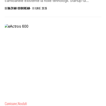
camioanele existente la noile tehnologii. Startup-ul
american Humble...
DE
RAZVAN CODOREAN
8 IUNIE 2026
Camioane
Noutati