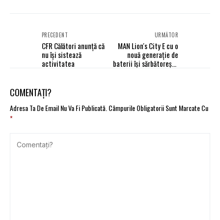
PRECEDENT
URMĂTOR
CFR Călători anunță că
MAN Lion's City E cu o
nu își sistează
nouă generație de
activitatea
baterii își sărbătorește
premiera mondială
COMENTAȚI?
Adresa Ta De Email Nu Va Fi Publicată.
Câmpurile Obligatorii Sunt Marcate Cu
*