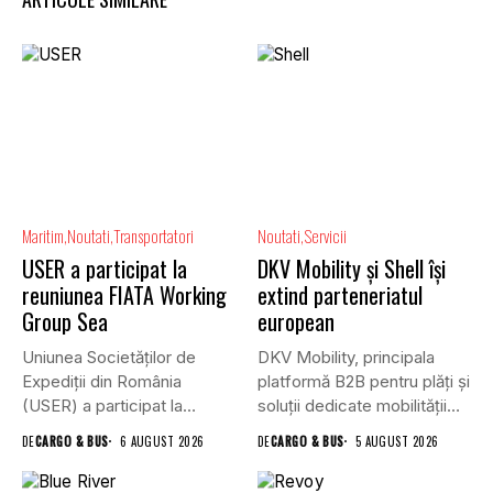
Maritim
Noutati
Transportatori
Noutati
Servicii
USER a participat la
DKV Mobility și Shell își
reuniunea FIATA Working
extind parteneriatul
Group Sea
european
Uniunea Societăților de
DKV Mobility, principala
Expediții din România
platformă B2B pentru plăți și
(USER) a participat la
soluții dedicate mobilității
reuniunea online...
rutiere,...
DE
CARGO & BUS
6 AUGUST 2026
DE
CARGO & BUS
5 AUGUST 2026