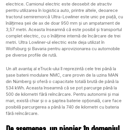
electrice. Camionul electric este deosebit de atractiv
pentru utilizarea în logistica auto, printre altele, deoarece
tractorul semiremorcă Ultra-Lowliner este unic pe piață, cu
înălțimea șeii de ax de doar 950 mm și un ampatament de
3,57 metri. Aceasta înseamnă că este posibil și transportul
complet electric, cu o înălțime internă de încărcare de trei
metri. Ultra Lowliner-ul electric este deja utilizat în
Wolfsburg și Bavaria pentru aprovizionarea cu automobile
pe diverse profile de rută.
Un alt avantaj al eTruck-ului îl reprezintă cele trei până la
șase baterii modulare NMC, care provin de la uzina MAN
din Nürnberg și oferă o capacitate totală brută de până la
534 kWh. Aceasta înseamnă că se pot parcurge până la
500 de kilometri fără reîncărcare. Pentru autonomii și mai
mari, există chiar și o a șaptea baterie opțională, care face
posibilă parcurgerea a până la 740 de kilometri cu bateria
fără reîncărcare.
De asemenea, un pionier în domeniul