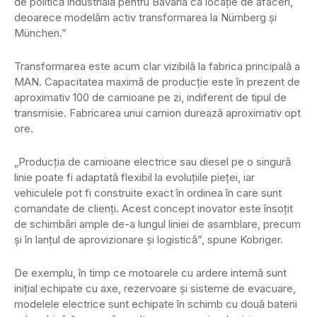
de politică industrială pentru Bavaria ca locație de afaceri,
deoarece modelăm activ transformarea la Nürnberg și
München.”
Transformarea este acum clar vizibilă la fabrica principală a
MAN. Capacitatea maximă de producție este în prezent de
aproximativ 100 de camioane pe zi, indiferent de tipul de
transmisie. Fabricarea unui camion durează aproximativ opt
ore.
„Producția de camioane electrice sau diesel pe o singură
linie poate fi adaptată flexibil la evoluțiile pieței, iar
vehiculele pot fi construite exact în ordinea în care sunt
comandate de clienți. Acest concept inovator este însoțit
de schimbări ample de-a lungul liniei de asamblare, precum
și în lanțul de aprovizionare și logistică”, spune Kobriger.
De exemplu, în timp ce motoarele cu ardere internă sunt
inițial echipate cu axe, rezervoare și sisteme de evacuare,
modelele electrice sunt echipate în schimb cu două baterii