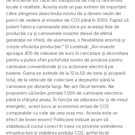
de eficiente vor face din transportul de marfă fără emisii
locale o realitate. Acesta este un pas extrem de important
către atingerea obiectivului nostru de a deveni neutri din
punct de vedere al emisiilor de CO2 până în 2050. Faptul că
putem fabrica camioanele electrice pe aceeași linie de
producție ca și camioanele noastre diesel de ultimă
generație ne oferă, de asemenea, o flexibilitate enormă și
crește eficiența producției.” El continuă: „Am investit
aproape 400 de milioane de euro în cercetare și dezvoltare
pentru a putea oferi portofoliul nostru de produse pentru
camioane convenționale și cu acționare electrică pe
baterie. Gama se extinde de la 12 la 50 de tone și acoperă
totul, de la vehicule de colectare a deșeurilor până la
camioane pe distanțe lungi. Ne-am făcut temele. Ne
propunem să livrăm primele 1.000 de camioane electrice
până la sfârșitul anului. În funcție de utilizarea lor și de mixul
energetic, acest lucru ar economisi emisii de CO2
comparabile cu cele ale unui oraș mic. Acesta este un
efect de levier enorm! Politicienii trebuie acum să
stabilească cursul corect în ceea ce privește extinderea
infrastructurii și stabilirea prețului CO2, astfel încât