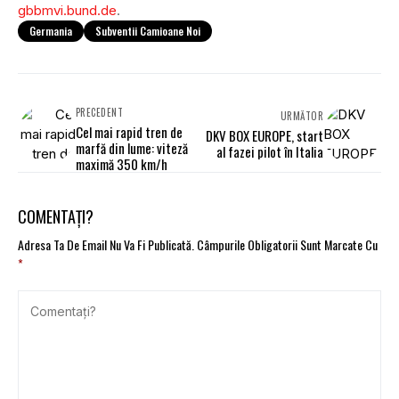
gbbmvi.bund.de
.
Germania
Subventii Camioane Noi
PRECEDENT
URMĂTOR
Cel mai rapid tren de
DKV BOX EUROPE, start
marfă din lume: viteză
al fazei pilot în Italia
maximă 350 km/h
COMENTAȚI?
Adresa Ta De Email Nu Va Fi Publicată.
Câmpurile Obligatorii Sunt Marcate Cu
*