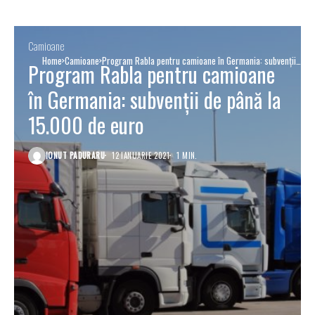
Camioane
Home
Camioane
Program Rabla pentru camioane în Germania: subvenții
Program Rabla pentru camioane
de până la 15.000 de euro
în Germania: subvenții de până la
15.000 de euro
IONUT PADURARU
12 IANUARIE 2021
1 MIN.