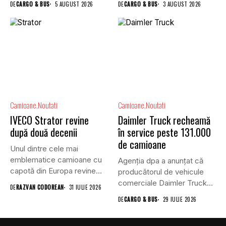
DE
CARGO & BUS
5 AUGUST 2026
DE
CARGO & BUS
3 AUGUST 2026
Camioane
Noutati
Camioane
Noutati
IVECO Strator revine
Daimler Truck recheamă
după două decenii
în service peste 131.000
de camioane
Unul dintre cele mai
emblematice camioane cu
Agenția dpa a anunțat că
capotă din Europa revine
producătorul de vehicule
în...
comerciale Daimler Truck
DE
RAZVAN CODOREAN
31 IULIE 2026
a...
DE
CARGO & BUS
29 IULIE 2026