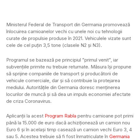
Ministerul Federal de Transport din Germania promovează
înlocuirea camioanelor vechi cu unele noi cu tehnologii
curate de propulsie produse în 2021. Vehiculele vizate sunt
cele de cel puțin 3,5 tone (clasele N2 și N3).
Programul se bazează pe principiul ”primul venit”, iar
subvențiile primite nu trebuie returnate. Măsura își propune
să sprijine companiile de transport și producătorii de
vehicule comerciale, dar și să contribuie la protejarea
mediului. Autoritățile din Germania doresc menținerea
locurilor de muncă și să dea un impuls economiei afectate
de criza Coronavirus.
Aplicanții la acest
Program Rabla
pentru camioane pot primi
până la 15.000 de euro dacă achiziționează un camion nou
Euro 6 și în același timp casează un camion vechi Euro 3, 4
sau 5. Acestea trebuie să fi fost înmatriculate în
Germania