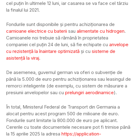
cel puțin în ultimele 12 luni, iar casarea se va face cel târziu
la finalul lui 2021.
Fondurile sunt disponibile și pentru achiziționarea de
camioane electrice cu baterii
sau
alimentate cu hidrogen
.
Camioanele noi trebuie să rămână în proprietatea
companiei cel puțin 24 de luni, să fie echipate cu
anvelope
cu rezistență la înaintare optimizată
și cu
sisteme de
asistență la viraj
.
De asemenea, guvernul german va oferi o subvenție de
până la 5.000 de euro pentru achiziționarea sau leasingul de
remorci inteligente (de exemplu, cu sistem de măsurare a
presiunii anvelopelor sau cu
prelungiri aerodinamice
).
În total, Ministerul Federal de Transport din Germania a
alocat pentru acest program 500 de milioane de euro.
Fondurile sunt limitate la 800.000 de euro pe aplicant.
Cererile cu toate documentele necesare pot fi trimise până
la 15 aprilie 2025 la adresa
https://application-