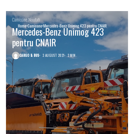
Camioane
Noutati
Home
Camioane
Mercedes-Benz Unimog 423 pentru CNAIR
Mercedes-Benz Unimog 423
pentru CNAIR
CARGO & BUS
3 AUGUST 2021
2 MIN.