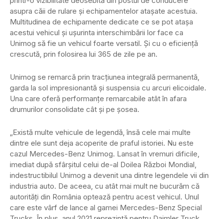
printr-o vizibilitate deosebită din postul de conducere
asupra căii de rulare și echipamentelor atașate acestuia.
Multitudinea de echipamente dedicate ce se pot atașa
acestui vehicul și ușurinta interschimbării lor face ca
Unimog să fie un vehicul foarte versatil. Și cu o eficiență
crescută, prin folosirea lui 365 de zile pe an.
Unimog se remarcă prin tracțiunea integrală permanentă,
garda la sol impresionantă și suspensia cu arcuri elicoidale.
Una care oferă performanțe remarcabile atât în afara
drumurilor consolidate cât și pe șosea.
„Există multe vehicule de legendă, însă cele mai multe
dintre ele sunt deja acoperite de praful istoriei. Nu este
cazul Mercedes-Benz Unimog. Lansat în vremuri dificile,
imediat după sfârșitul celui de-al Doilea Război Mondial,
indestructibilul Unimog a devenit una dintre legendele vii din
industria auto. De aceea, cu atât mai mult ne bucurăm că
autorități din România optează pentru acest vehicul. Unul
care este vârf de lance al gamei Mercedes-Benz Special
Trucks. În plus, anul 2021 reprezintă pentru Daimler Truck