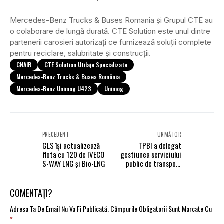
Mercedes-Benz Trucks & Buses Romania și Grupul CTE au
o colaborare de lungă durată. CTE Solution este unul dintre
partenerii carosieri autorizați ce furnizează soluții complete
pentru reciclare, salubritate și construcții.
CNAIR
CTE Solution Utilaje Specializate
Mercedes-Benz Trucks & Buses România
Mercedes-Benz Unimog U423
Unimog
PRECEDENT
URMĂTOR
GLS își actualizează
TPBI a delegat
flota cu 120 de IVECO
gestiunea serviciului
S-WAY LNG și Bio-LNG
public de transport
călători
COMENTAȚI?
Adresa Ta De Email Nu Va Fi Publicată.
Câmpurile Obligatorii Sunt Marcate Cu
*