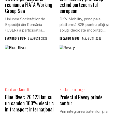
reuniunea FIATA Working
extind parteneriatul
Group Sea
european
Uniunea Societăților de
DKV Mobility, principala
Expediții din România
platformă B2B pentru plăți și
(USER) a participat la
soluții dedicate mobilității
reuniunea online...
rutiere,...
DE
CARGO & BUS
6 AUGUST 2026
DE
CARGO & BUS
5 AUGUST 2026
Camioane
Noutati
Noutati
Tehnologie
Blue River: 26.123 km cu
Proiectul Revoy prinde
un camion 100% electric
contur
în transport internațional
Prin integrarea bateriilor și a