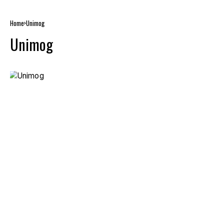
Home
Unimog
Unimog