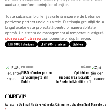
auxiliare, conform cerințelor clienților.
Toate subansamblurile, șasiurile și mixerele de beton se
potrivesc perfect unele cu altele. Distribuția greutății de-a
lungul axelor este proiectată pentru o manevrabilitate
optimă. Un sistem de management al temperaturii asigură
răcirea sau încălzirea
componentelor după nevoie.
ETM 1005 Futuricum
ETM 1205 Futuricum
Liebherr
PRECEDENT
URMĂTOR
FUSO eCanter pentru
Opt țări cer
serviciul poștal din
suspendarea lucrărilor
Dublin
la Pachetul Mobilitate 1
COMENTAȚI?
Adresa Ta De Email Nu Va Fi Publicată.
Câmpurile Obligatorii Sunt Marcate Cu
*