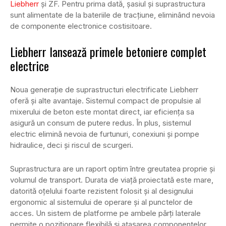
Liebherr
și ZF. Pentru prima dată, șasiul și suprastructura
sunt alimentate de la bateriile de tracțiune, eliminând nevoia
de componente electronice costisitoare.
Liebherr lansează primele betoniere complet
electrice
Noua generație de suprastructuri electrificate Liebherr
oferă și alte avantaje. Sistemul compact de propulsie al
mixerului de beton este montat direct, iar eficiența sa
asigură un consum de putere redus. În plus, sistemul
electric elimină nevoia de furtunuri, conexiuni și pompe
hidraulice, deci și riscul de scurgeri.
Suprastructura are un raport optim între greutatea proprie și
volumul de transport. Durata de viață proiectată este mare,
datorită oțelului foarte rezistent folosit și al designului
ergonomic al sistemului de operare și al punctelor de
acces. Un sistem de platforme pe ambele părți laterale
permite o poziționare flexibilă și atașarea componentelor