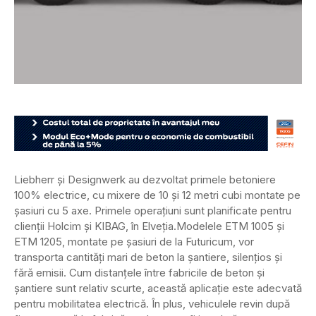
Liebherr și Designwerk au dezvoltat primele betoniere
100% electrice, cu mixere de 10 și 12 metri cubi montate pe
șasiuri cu 5 axe. Primele operațiuni sunt planificate pentru
clienții Holcim și KIBAG, în Elveția.
Modelele ETM 1005 și
ETM 1205, montate pe șasiuri de la Futuricum, vor
transporta cantități mari de beton la șantiere, silențios și
fără emisii. Cum distanțele între fabricile de beton și
șantiere sunt relativ scurte, această aplicație este adecvată
pentru mobilitatea electrică. În plus, vehiculele revin după