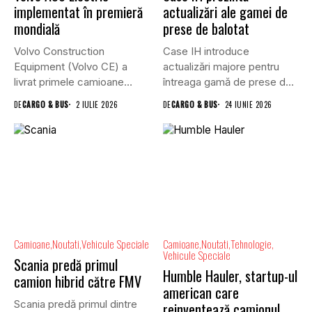
implementat în premieră
actualizări ale gamei de
mondială
prese de balotat
Volvo Construction
Case IH introduce
Equipment (Volvo CE) a
actualizări majore pentru
livrat primele camioane
întreaga gamă de prese de
articulate A30 Electric...
balotat...
DE
CARGO & BUS
2 IULIE 2026
DE
CARGO & BUS
24 IUNIE 2026
Camioane
Noutati
Vehicule Speciale
Camioane
Noutati
Tehnologie
Vehicule Speciale
Scania predă primul
Humble Hauler, startup-ul
camion hibrid către FMV
american care
Scania predă primul dintre
reinventează camionul