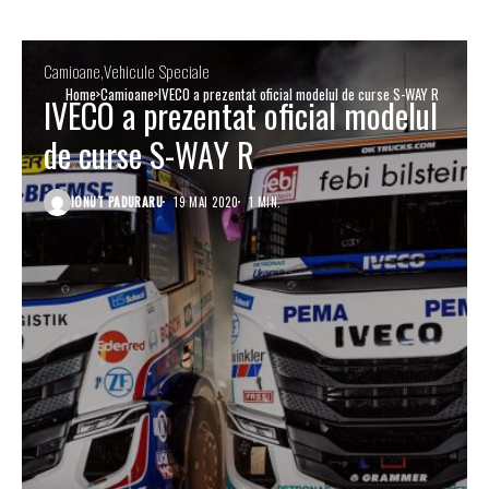
Camioane
Vehicule Speciale
Home
Camioane
IVECO a prezentat oficial modelul de curse S-WAY R
IVECO a prezentat oficial modelul
de curse S-WAY R
IONUT PADURARU
19 MAI 2020
1 MIN.