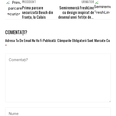
PRECEDENT
URMĂTOR
Prima parcare
Semiremorcă FreshLinc
securizată Bosch din
cu design inspirat de
Franța, la Calais
desenul unei fetițe de 6
ani
COMENTAȚI?
Adresa Ta De Email Nu Va Fi Publicată.
Câmpurile Obligatorii Sunt Marcate Cu
*