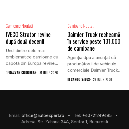
Camioane
Noutati
Camioane
Noutati
IVECO Strator revine
Daimler Truck recheamă
după două decenii
în service peste 131.000
de camioane
Unul dintre cele mai
emblematice camioane cu
Agenția dpa a anunțat că
capotă din Europa revine
producătorul de vehicule
în...
comerciale Daimler Truck
DE
RAZVAN CODOREAN
31 IULIE 2026
a...
DE
CARGO & BUS
29 IULIE 2026
Email:
office@autoexpert.ro
• Tel:
+40721249495
•
Adresa: Str. Zaharia 34A, Sector 1, Bucuresti