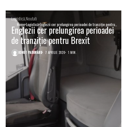
Logistică
Noutati
Home
Logistică
Englezii cer prelungirea perioadei de tranziție pentru
Englezii cer prelungirea perioadei
Brexit
de tranziție pentru Brexit
IONUT PADURARU
7 APRILIE 2020
1 MIN.