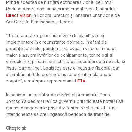
Printre acestea se numără extinderea Zonei de Emisii
Reduse pentru camioane și implementarea standardului
Direct Vision
în Londra, precum și lansarea unor Zone de
Aer Curat în Birmingham și Leeds.
”Toate aceste legi noi au nevoie de planificare și
implementare în circumstanțe normale. În afară de
greutățile actuale, pandemia va avea în viitor un impact
major și asupra livrărilor de echipamente, tehnologii și
vehicule noi, precum și în abilitatea industriei de a recruta și
instrui oameni noi. Logistica este o industrie flexibilă, dar
schimbări atât de profunde nu se pot întâmpla peste
noapte”, a mai spus reprezentantul
FTA
.
În schimb, un purtător de cuvânt al premierului Boris
Johnson a declarat ieri că guvernul britanic este hotărât să
continue negocierile privind viitoarea relaţie cu UE şi nu
intenţionează să prelungească perioada de tranziţie.
Citește și: