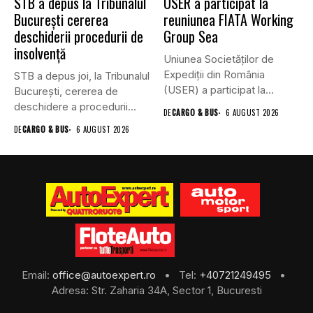
STB a depus la Tribunalul
USER a participat la
București cererea
reuniunea FIATA Working
deschiderii procedurii de
Group Sea
insolvență
Uniunea Societăților de
Expediții din România
STB a depus joi, la Tribunalul
(USER) a participat la
Bucureşti, cererea de
reuniunea online...
deschidere a procedurii...
DE
CARGO & BUS
6 AUGUST 2026
DE
CARGO & BUS
6 AUGUST 2026
Email:
office@autoexpert.ro
• Tel:
+40721249495
•
Adresa: Str. Zaharia 34A, Sector 1, Bucuresti