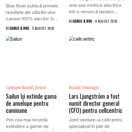
unei axe motrice electrice
Blue River publică primele
într-o remorcă tandem...
rezultate ale utilizării unui
camion 100% electric în...
DE
CARGO & BUS
4 AUGUST 2026
DE
CARGO & BUS
5 AUGUST 2026
Camioane
Noutati
Servicii
Noutati
Tehnologie
Sailun își extinde gama
Lars Ljungström a fost
de anvelope pentru
numit director general
camioane
(CFO) pentru cellcentric
Prin cea mai recentă
Joint venture-ul cellcentric,
extindere a gamei de
specializat în pile de