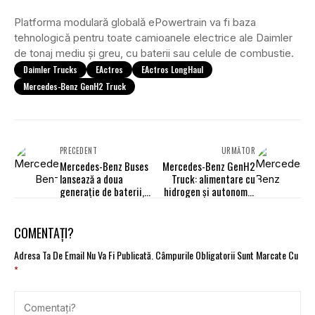
Platforma modulară globală ePowertrain va fi baza
tehnologică pentru toate camioanele electrice ale Daimler
de tonaj mediu și greu, cu baterii sau celule de combustie.
Daimler Trucks
EActros
EActros LongHaul
Mercedes-Benz GenH2 Truck
PRECEDENT
URMĂTOR
Mercedes-Benz Buses
Mercedes-Benz GenH2
lansează a doua
Truck: alimentare cu
generație de baterii,
hidrogen și autonomie
inclusiv solid state
de 1.000 km
COMENTAȚI?
Adresa Ta De Email Nu Va Fi Publicată.
Câmpurile Obligatorii Sunt Marcate Cu
*