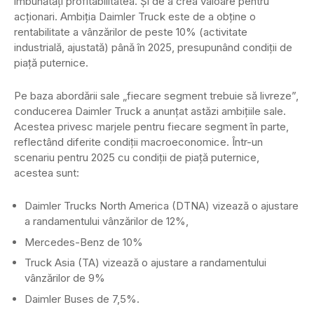
îmbunătăți profitabilitatea. Și de a crea valoare pentru
acționari. Ambiția Daimler Truck este de a obține o
rentabilitate a vânzărilor de peste 10% (activitate
industrială, ajustată) până în 2025, presupunând condiții de
piață puternice.
Pe baza abordării sale „fiecare segment trebuie să livreze”,
conducerea Daimler Truck a anunțat astăzi ambițiile sale.
Acestea privesc marjele pentru fiecare segment în parte,
reflectând diferite condiții macroeconomice. Într-un
scenariu pentru 2025 cu condiții de piață puternice,
acestea sunt:
Daimler Trucks North America (DTNA) vizează o ajustare
a randamentului vânzărilor de 12%,
Mercedes-Benz de 10%
Truck Asia (TA) vizează o ajustare a randamentului
vânzărilor de 9%
Daimler Buses de 7,5%.