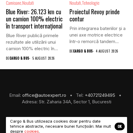
Camioane
Noutati
Noutati
Tehnologie
Blue River: 26.123 km cu
Proiectul Revoy prinde
un camion 100% electric
contur
în transport internațional
Prin integrarea bateriilor și a
unei axe motrice electrice
Blue River publică primele
într-o remorcă tandem...
rezultate ale utilizării unui
camion 100% electric în...
DE
CARGO & BUS
4 AUGUST 2026
DE
CARGO & BUS
5 AUGUST 2026
Email:
office@autoexpert.ro
• Tel:
+40721249495
•
Adresa: Str. Zaharia 34A, Sector 1, Bucuresti
Cargo & Bus utilizeaza cookies doar pentru date
OK
tehnice abstracte, necesare bunei funcțioări. Mai mult
©2026 Cargo & Bus
despre
cookies
.