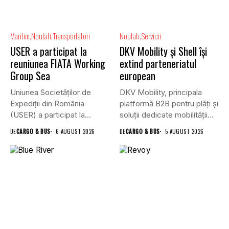
Maritim
Noutati
Transportatori
Noutati
Servicii
USER a participat la
DKV Mobility și Shell își
reuniunea FIATA Working
extind parteneriatul
Group Sea
european
Uniunea Societăților de
DKV Mobility, principala
Expediții din România
platformă B2B pentru plăți și
(USER) a participat la
soluții dedicate mobilității
reuniunea online...
rutiere,...
DE
CARGO & BUS
6 AUGUST 2026
DE
CARGO & BUS
5 AUGUST 2026