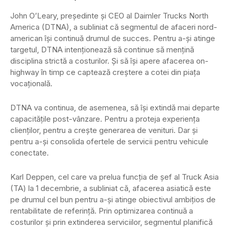
John O’Leary, președinte și CEO al Daimler Trucks North
America (DTNA), a subliniat că segmentul de afaceri nord-
american își continuă drumul de succes. Pentru a-și atinge
targetul, DTNA intenționează să continue să mențină
disciplina strictă a costurilor. Și să își apere afacerea on-
highway în timp ce captează creștere a cotei din piața
vocațională.
DTNA va continua, de asemenea, să își extindă mai departe
capacitățile post-vânzare. Pentru a proteja experiența
clienților, pentru a crește generarea de venituri. Dar și
pentru a-și consolida ofertele de servicii pentru vehicule
conectate.
Karl Deppen, cel care va prelua funcția de șef al Truck Asia
(TA) la 1 decembrie, a subliniat că, afacerea asiatică este
pe drumul cel bun pentru a-și atinge obiectivul ambițios de
rentabilitate de referință. Prin optimizarea continuă a
costurilor și prin extinderea serviciilor, segmentul planifică