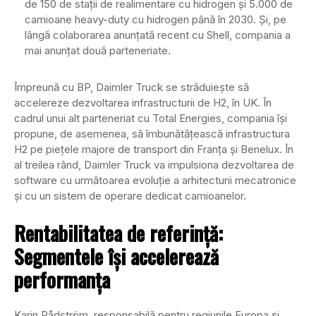
de 150 de stații de realimentare cu hidrogen și 5.000 de
camioane heavy-duty cu hidrogen până în 2030. Și, pe
lângă colaborarea anunțată recent cu Shell, compania a
mai anunțat două parteneriate.
Împreună cu BP, Daimler Truck se străduiește să
accelereze dezvoltarea infrastructurii de H2, în UK. În
cadrul unui alt parteneriat cu Total Energies, compania își
propune, de asemenea, să îmbunătățească infrastructura
H2 pe piețele majore de transport din Franța și Benelux. În
al treilea rând, Daimler Truck va impulsiona dezvoltarea de
software cu următoarea evoluție a arhitecturii mecatronice
și cu un sistem de operare dedicat camioanelor.
Rentabilitatea de referință:
Segmentele își accelerează
performanța
Karin Rådström, responsabilă pentru regiunile Europa și