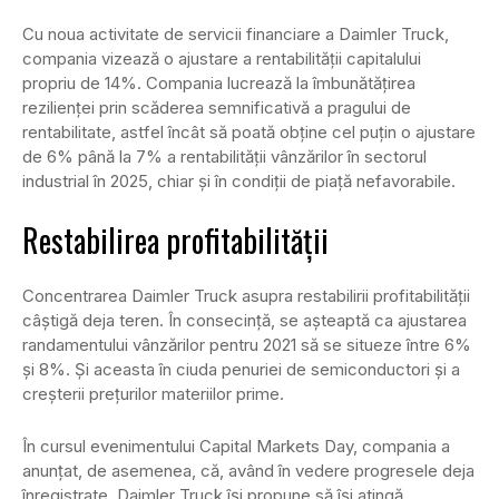
Cu noua activitate de servicii financiare a Daimler Truck,
compania vizează o ajustare a rentabilității capitalului
propriu de 14%. Compania lucrează la îmbunătățirea
rezilienței prin scăderea semnificativă a pragului de
rentabilitate, astfel încât să poată obține cel puțin o ajustare
de 6% până la 7% a rentabilității vânzărilor în sectorul
industrial în 2025, chiar și în condiții de piață nefavorabile.
Restabilirea profitabilității
Concentrarea Daimler Truck asupra restabilirii profitabilității
câștigă deja teren. În consecință, se așteaptă ca ajustarea
randamentului vânzărilor pentru 2021 să se situeze între 6%
și 8%. Și aceasta în ciuda penuriei de semiconductori și a
creșterii prețurilor materiilor prime.
În cursul evenimentului Capital Markets Day, compania a
anunțat, de asemenea, că, având în vedere progresele deja
înregistrate, Daimler Truck își propune să își atingă