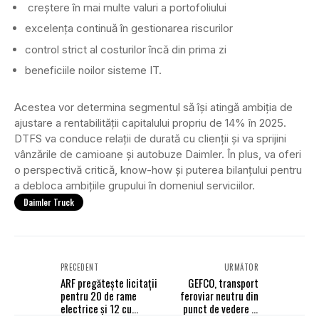
creștere în mai multe valuri a portofoliului
excelența continuă în gestionarea riscurilor
control strict al costurilor încă din prima zi
beneficiile noilor sisteme IT.
Acestea vor determina segmentul să își atingă ambiția de
ajustare a rentabilității capitalului propriu de 14% în 2025.
DTFS va conduce relații de durată cu clienții și va sprijini
vânzările de camioane și autobuze Daimler. În plus, va oferi
o perspectivă critică, know-how și puterea bilanțului pentru
a debloca ambițiile grupului în domeniul serviciilor.
Daimler Truck
PRECEDENT
URMĂTOR
ARF pregătește licitații
GEFCO, transport
pentru 20 de rame
feroviar neutru din
electrice și 12 cu
punct de vedere al