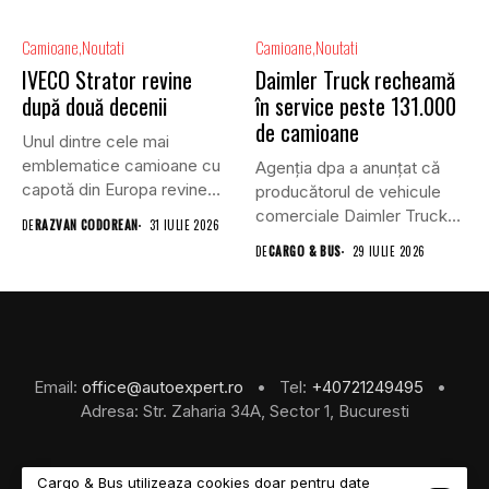
Camioane
Noutati
Camioane
Noutati
IVECO Strator revine
Daimler Truck recheamă
după două decenii
în service peste 131.000
de camioane
Unul dintre cele mai
emblematice camioane cu
Agenția dpa a anunțat că
capotă din Europa revine
producătorul de vehicule
în...
comerciale Daimler Truck
DE
RAZVAN CODOREAN
31 IULIE 2026
a...
DE
CARGO & BUS
29 IULIE 2026
Email:
office@autoexpert.ro
• Tel:
+40721249495
•
Adresa: Str. Zaharia 34A, Sector 1, Bucuresti
Cargo & Bus utilizeaza cookies doar pentru date