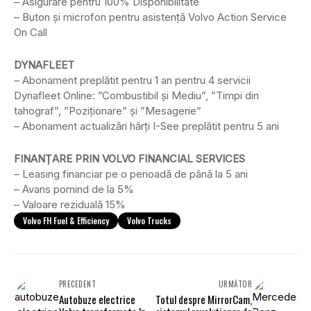
– Asigurare pentru 100% Disponibilitate
– Buton și microfon pentru asistență Volvo Action Service
On Call
DYNAFLEET
– Abonament preplătit pentru 1 an pentru 4 servicii
Dynafleet Online: ”Combustibil și Mediu”, ”Timpi din
tahograf”, ”Poziționare” și ”Mesagerie”
– Abonament actualizări hărți I-See preplătit pentru 5 ani
FINANȚARE PRIN VOLVO FINANCIAL SERVICES
– Leasing financiar pe o perioadă de până la 5 ani
– Avans pornind de la 5%
– Valoare reziduală 15%
Volvo FH Fuel & Efficiency
Volvo Trucks
PRECEDENT
URMĂTOR
Autobuze electrice
Totul despre MirrorCam,