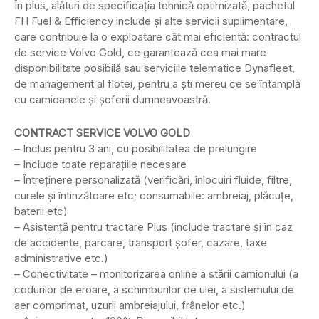
În plus, alături de specificația tehnică optimizată, pachetul
FH Fuel & Efficiency include şi alte servicii suplimentare,
care contribuie la o exploatare cât mai eficientă: contractul
de service Volvo Gold, ce garantează cea mai mare
disponibilitate posibilă sau serviciile telematice Dynafleet,
de management al flotei, pentru a ști mereu ce se întamplă
cu camioanele și șoferii dumneavoastră.
CONTRACT SERVICE VOLVO GOLD
– Inclus pentru 3 ani, cu posibilitatea de prelungire
– Include toate reparațiile necesare
– Întreținere personalizată (verificări, înlocuiri fluide, filtre,
curele și întinzătoare etc; consumabile: ambreiaj, plăcuțe,
baterii etc)
– Asistență pentru tractare Plus (include tractare şi în caz
de accidente, parcare, transport șofer, cazare, taxe
administrative etc.)
– Conectivitate – monitorizarea online a stării camionului (a
codurilor de eroare, a schimburilor de ulei, a sistemului de
aer comprimat, uzurii ambreiajului, frânelor etc.)