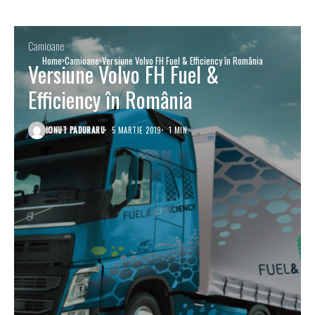
Camioane
Home
Camioane
Versiune Volvo FH Fuel & Efficiency în România
Versiune Volvo FH Fuel &
Efficiency în România
IONUT PADURARU
5 MARTIE 2019
1 MIN.