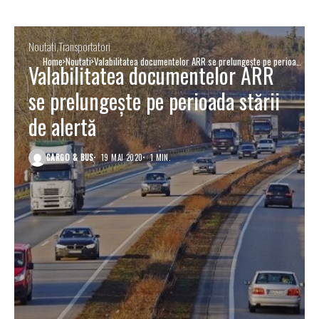
Noutati
Transportatori
Home
Noutati
Valabilitatea documentelor ARR se prelungește pe perioada
Valabilitatea documentelor ARR
stării de alertă
se prelungește pe perioada stării
de alertă
CARGO & BUS
19 MAI 2020
1 MIN.