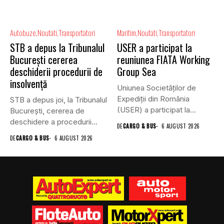
Autobuze
Noutati
Transportatori
Maritim
Noutati
Transportatori
STB a depus la Tribunalul
USER a participat la
București cererea
reuniunea FIATA Working
deschiderii procedurii de
Group Sea
insolvență
Uniunea Societăților de
Expediții din România
STB a depus joi, la Tribunalul
(USER) a participat la
Bucureşti, cererea de
reuniunea online...
deschidere a procedurii...
DE
CARGO & BUS
6 AUGUST 2026
DE
CARGO & BUS
6 AUGUST 2026