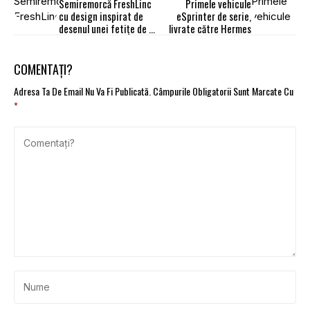
Semiremorcă FreshLinc
Primele vehicule
cu design inspirat de
eSprinter de serie,
desenul unei fetițe de 6
livrate către Hermes
ani
COMENTAȚI?
Adresa Ta De Email Nu Va Fi Publicată.
Câmpurile Obligatorii Sunt Marcate Cu
*