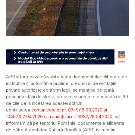
ARR informează că valabilitatea documentelor eliberate de
instituțiile şi autoritățile publice, precum şi de entităţile
private autorizate conform legii, se menţine pe toată
perioada stării de alertă, precum şi pentru o perioadă de 90
de zile de la încetarea acestei stări.
În
continuarea
comunicatelor nr. 8749/18.03.2020 și
10467/02.04.2020 și a anunțului nr. 11932/28.04.2020
, vă
informăm că pe teritoriul României documentele eliberate
de către Autoritatea Rutieră Română (ARR) își mențin