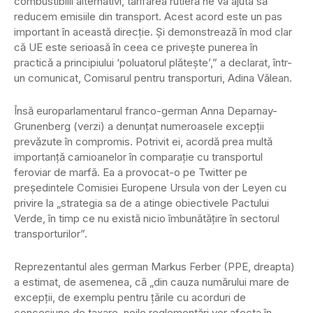
combustibilii alternativi, tarifarea rutieră ne va ajuta să
reducem emisiile din transport. Acest acord este un pas
important în această direcție. Și demonstrează în mod clar
că UE este serioasă în ceea ce privește punerea în
practică a principiului ‘poluatorul plătește’,” a declarat, într-
un comunicat, Comisarul pentru transporturi, Adina Vălean.
Însă europarlamentarul franco-german Anna Deparnay-
Grunenberg (verzi) a denunțat numeroasele excepții
prevăzute în compromis. Potrivit ei, acordă prea multă
importanță camioanelor în comparație cu transportul
feroviar de marfă. Ea a provocat-o pe Twitter pe
președintele Comisiei Europene Ursula von der Leyen cu
privire la „strategia sa de a atinge obiectivele Pactului
Verde, în timp ce nu există nicio îmbunătățire în sectorul
transporturilor”.
Reprezentantul ales german Markus Ferber (PPE, dreapta)
a estimat, de asemenea, că „din cauza numărului mare de
excepții, de exemplu pentru țările cu acorduri de
concesiune de taxare, noile reglementări vor afecta în