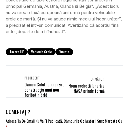
principal Germania, Austria, Olanda și Belgia”. „Acest lucru
nu va crea o taxă europeană uniformă pentru vehiculele
grele de marfă. Și nu va aduce nimic mediului înconjurător”,
a precizat el într-un comunicat. Avertizând că acordul final
este „departe de a fi încheiat”.
Taxare UE
Vehicule Grele
Vinieta
PRECEDENT
URMĂTOR
Damen Galați a finalizat
Noua rachetă lunară a
construcția unui nou
NASA prinde formă
feribot hibrid
COMENTAȚI?
Adresa Ta De Email Nu Va Fi Publicată.
Câmpurile Obligatorii Sunt Marcate Cu
*