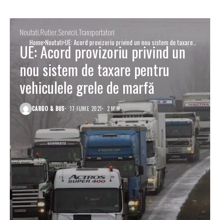
Noutati
Rutier
Servicii
Transportatori
Home
Noutati
UE: Acord provizoriu privind un nou sistem de taxare
UE: Acord provizoriu privind un
pentru vehiculele grele de marfă
nou sistem de taxare pentru
vehiculele grele de marfă
CARGO & BUS
17 IUNIE 2021
2 MIN.