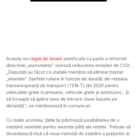
Aceste noi
reguli de taxare
planificate ca parte a reformei
directivei „euroviniete” vizează reducerea emisiilor de CO2.
„Deputații au făcut ca statele membre să elimine treptat
„vinietele” (tarifele rutiere în funcție de durată) din rețeaua
transeuropeană de transport (TEN-T) din 2029 pentru
vehiculele grele (camioane, vehicule grele și autobuze).. Și
să înceapă să aplice taxe de trecere (taxe bazate pe
distanță)”, se menționează în comunicat.
Cu toate acestea, țările își păstrează posibilitatea de a
menține vinietele pentru anumite părți ale rețelei. Trebuie să
dovedească însă că noua metodă de stabilire a prețurilor ar