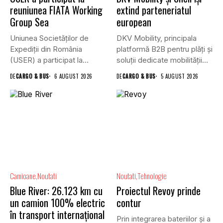
reuniunea FIATA Working
extind parteneriatul
Group Sea
european
Uniunea Societăților de
DKV Mobility, principala
Expediții din România
platformă B2B pentru plăți și
(USER) a participat la
soluții dedicate mobilității
reuniunea online...
rutiere,...
DE
CARGO & BUS
6 AUGUST 2026
DE
CARGO & BUS
5 AUGUST 2026
Camioane
Noutati
Noutati
Tehnologie
Blue River: 26.123 km cu
Proiectul Revoy prinde
un camion 100% electric
contur
în transport internațional
Prin integrarea bateriilor și a