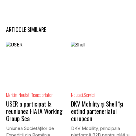
ARTICOLE SIMILARE
Maritim
Noutati
Transportatori
Noutati
Servicii
USER a participat la
DKV Mobility și Shell își
reuniunea FIATA Working
extind parteneriatul
Group Sea
european
Uniunea Societăților de
DKV Mobility, principala
Expediții din România
platformă B2B pentru plăți și