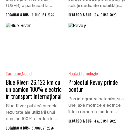
(USER) a participat la
soluții dedicate mobilității
reuniunea online...
rutiere,...
DE
CARGO & BUS
6 AUGUST 2026
DE
CARGO & BUS
5 AUGUST 2026
Camioane
Noutati
Noutati
Tehnologie
Blue River: 26.123 km cu
Proiectul Revoy prinde
un camion 100% electric
contur
în transport internațional
Prin integrarea bateriilor și a
unei axe motrice electrice
Blue River publică primele
într-o remorcă tandem...
rezultate ale utilizării unui
camion 100% electric în...
DE
CARGO & BUS
4 AUGUST 2026
DE
CARGO & BUS
5 AUGUST 2026