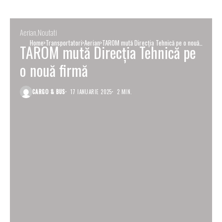
Aerian
Noutati
Home
Transportatori
Aerian
TAROM mută Direcția Tehnică pe o nouă
TAROM mută Direcția Tehnică pe
firmă
o nouă firmă
CARGO & BUS
17 IANUARIE 2025
2 MIN.