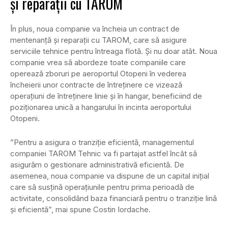
și reparații cu TAROM
În plus, noua companie va încheia un contract de
mentenanță și reparații cu TAROM, care să asigure
serviciile tehnice pentru întreaga flotă. Și nu doar atât. Noua
companie vrea să abordeze toate companiile care
operează zboruri pe aeroportul Otopeni în vederea
încheierii unor contracte de întreținere ce vizează
operațiuni de întreținere linie și în hangar, beneficiind de
poziționarea unică a hangarului în incinta aeroportului
Otopeni.
”Pentru a asigura o tranziție eficientă, managementul
companiei TAROM Tehnic va fi partajat astfel încât să
asigurăm o gestionare administrativă eficientă. De
asemenea, noua companie va dispune de un capital inițial
care să susțină operațiunile pentru prima perioadă de
activitate, consolidând baza financiară pentru o tranziție lină
și eficientă”, mai spune Costin Iordache.