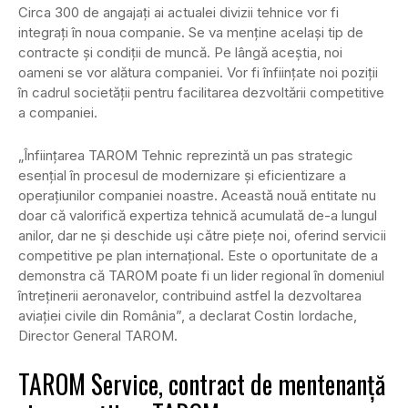
Circa 300 de angajați ai actualei divizii tehnice vor fi
integrați în noua companie. Se va menține același tip de
contracte și condiții de muncă. Pe lângă aceștia, noi
oameni se vor alătura companiei. Vor fi înființate noi poziții
în cadrul societății pentru facilitarea dezvoltării competitive
a companiei.
„Înființarea TAROM Tehnic reprezintă un pas strategic
esențial în procesul de modernizare și eficientizare a
operațiunilor companiei noastre. Această nouă entitate nu
doar că valorifică expertiza tehnică acumulată de-a lungul
anilor, dar ne și deschide uși către piețe noi, oferind servicii
competitive pe plan internațional. Este o oportunitate de a
demonstra că TAROM poate fi un lider regional în domeniul
întreținerii aeronavelor, contribuind astfel la dezvoltarea
aviației civile din România”, a declarat Costin Iordache,
Director General TAROM.
TAROM Service, contract de mentenanță