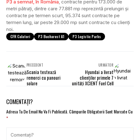
P3 a semnat, în România
, contracte pentru 173.000 de
metri pătraţi, dintre care 77.881 mp reprezintă prelungiri şi
contracte pe termen scurt, 95.374 sunt contracte pe
termen lung, iar peste 29.000 mp sunt contracte cu clienţi
noi.
CFR Calatori
P3 Bucharest A1
P3 Logistic Parks
PRECEDENT
URMĂTOR
Scania testează
Hyundai a livrat
remorci cu panouri
clienților primele 7
solare
unități XCIENT Fuel Cell
COMENTAȚI?
Adresa Ta De Email Nu Va Fi Publicată.
Câmpurile Obligatorii Sunt Marcate Cu
*