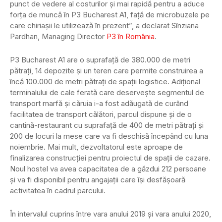
punct de vedere al costurilor și mai rapidă pentru a aduce
forța de muncă în P3 Bucharest A1, față de microbuzele pe
care chiriașii le utilizează în prezent”, a declarat Sînziana
Pardhan, Managing Director
P3 în România
.
P3 Bucharest A1 are o suprafață de 380.000 de metri
pătrați, 14 depozite și un teren care permite construirea a
încă 100.000 de metri pătrați de spații logistice. Adițional
terminalului de cale ferată care deservește segmentul de
transport marfă și căruia i-a fost adăugată de curând
facilitatea de transport călători, parcul dispune și de o
cantină-restaurant cu suprafață de 400 de metri pătrați și
200 de locuri la mese care va fi deschisă începând cu luna
noiembrie. Mai mult, dezvoltatorul este aproape de
finalizarea construcției pentru proiectul de spații de cazare.
Noul hostel va avea capacitatea de a găzdui 212 persoane
și va fi disponibil pentru angajații care își desfășoară
activitatea în cadrul parcului.
În intervalul cuprins între vara anului 2019 şi vara anului 2020,