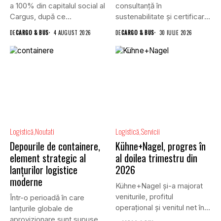
a 100% din capitalul social al
consultanță în
Cargus, după ce...
sustenabilitate și certificare
a clădirilor, și VGP,...
DE
CARGO & BUS
4 AUGUST 2026
DE
CARGO & BUS
30 IULIE 2026
Logistică
Noutati
Logistică
Servicii
Depourile de containere,
Kühne+Nagel, progres în
element strategic al
al doilea trimestru din
lanțurilor logistice
2026
moderne
Kühne+Nagel și-a majorat
veniturile, profitul
Într-o perioadă în care
operațional și venitul net în
lanțurile globale de
al doilea...
aprovizionare sunt supuse