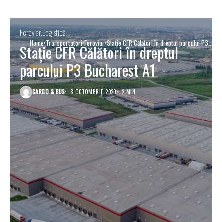
Feroviar
Logistică
Home
Transportatori
Feroviar
Stație CFR Călători în dreptul parcului P3
Stație CFR Călători în dreptul
Bucharest A1
parcului P3 Bucharest A1
CARGO & BUS
8 OCTOMBRIE 2020
2 MIN.