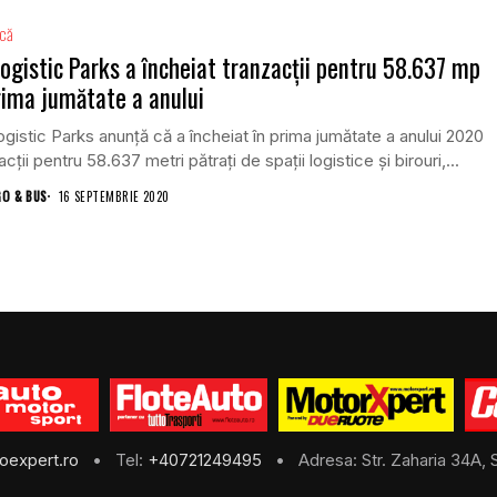
ică
ogistic Parks a încheiat tranzacții pentru 58.637 mp
rima jumătate a anului
gistic Parks anunță că a încheiat în prima jumătate a anului 2020
acții pentru 58.637 metri pătrați de spații logistice și birouri,...
GO & BUS
16 SEPTEMBRIE 2020
oexpert.ro
• Tel:
+40721249495
• Adresa: Str. Zaharia 34A, S