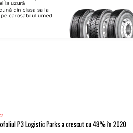
ică
ofoliul P3 Logistic Parks a crescut cu 48% în 2020