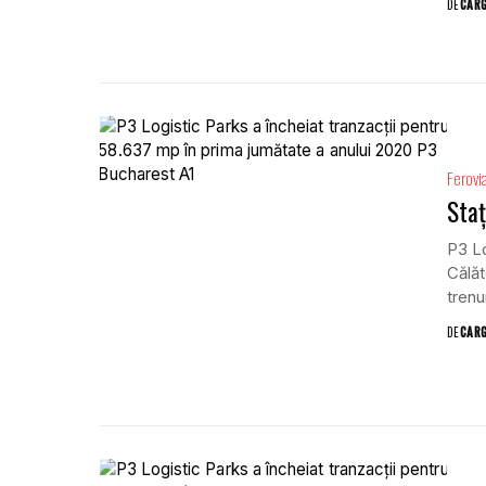
DE
CAR
Ferovi
Staț
P3 L
Călăt
trenu
DE
CAR