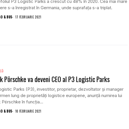
foliul P3 Logistic Parks a crescut cu 48% în 2020. Cea mai mare
ere s-a înregistrat în Germania, unde suprafața s-a triplat.
GO & BUS
17 FEBRUARIE 2021
ică
k Pörschke va deveni CEO al P3 Logistic Parks
gistic Parks (P3), investitor, proprietar, dezvoltator și manager
rmen lung de proprietăți logistice europene, anunță numirea lui
 Pörschke în funcția...
GO & BUS
10 FEBRUARIE 2021