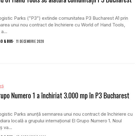
gistic Parks (”P3”) extinde comunitatea P3 Bucharest A1 prin
rea unui nou contract de închiriere cu World of Hand Tools,
a...
GO & BUS
11 DECEMBRIE 2020
ică
rupo Numero 1 a închiriat 3.000 mp în P3 Bucharest
gistic Parks anunță semnarea unui nou contract de închiriere cu
diara locală a grupului internațional El Grupo Numero 1. Noul
ș va...