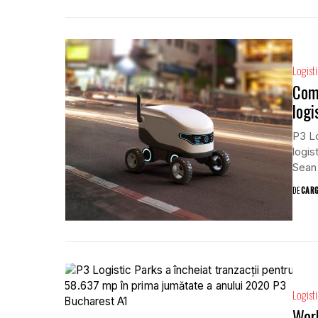
Logist
Come
logi
P3 Lo
logis
Sean 
DE
CAR
Logist
Worl