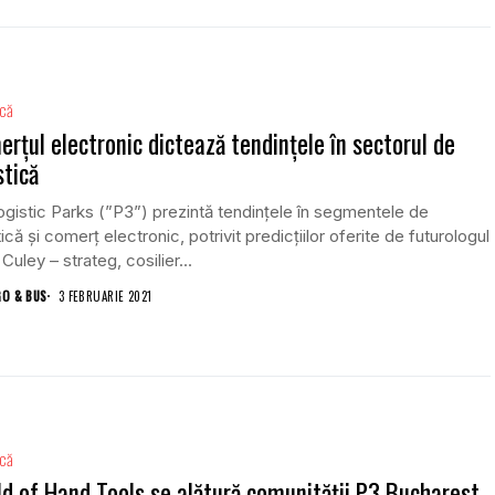
ică
rțul electronic dictează tendințele în sectorul de
stică
gistic Parks (”P3”) prezintă tendințele în segmentele de
tică și comerț electronic, potrivit predicțiilor oferite de futurologul
Culey – strateg, cosilier...
GO & BUS
3 FEBRUARIE 2021
ică
d of Hand Tools se alătură comunității P3 Bucharest