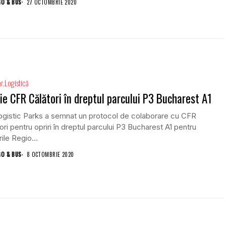
GO & BUS
27 OCTOMBRIE 2020
ar
Logistică
ie CFR Călători în dreptul parcului P3 Bucharest A1
ogistic Parks a semnat un protocol de colaborare cu CFR
ori pentru opriri în dreptul parcului P3 Bucharest A1 pentru
rile Regio...
GO & BUS
8 OCTOMBRIE 2020