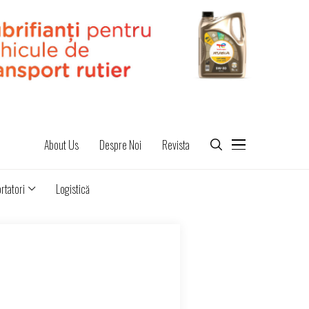
About Us
Despre Noi
Revista
rtatori
Logistică