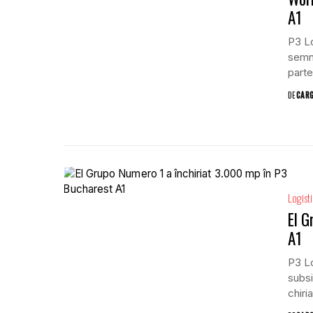
A1
P3 Lo
semna
parte 
DE
CAR
Logist
El G
A1
P3 Lo
subsi
chiria