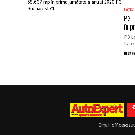
Logist
P3 L
în p
P3 Lo
tranz
DE
CAR
Email:
office@aut