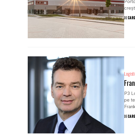
Porto
creșt
DE
CAR
Logist
Fran
P3 Lo
pe te
Frank
DE
CAR