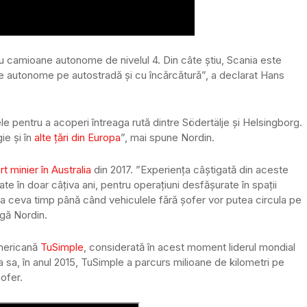
cu camioane autonome de nivelul 4. Din câte știu, Scania este
e autonome pe autostradă și cu încărcătură”, a declarat Hans
ele pentru a acoperi întreaga rută dintre Södertälje și Helsingborg.
ie și în
alte țări din Europa
”, mai spune Nordin.
 minier în Australia
din 2017. ”Experiența câștigată din aceste
te în doar câțiva ani, pentru operațiuni desfășurate în spații
ra ceva timp până când vehiculele fără șofer vor putea circula pe
ugă Nordin.
americană
TuSimple
, considerată în acest moment liderul mondial
sa, în anul 2015, TuSimple a parcurs milioane de kilometri pe
ofer.