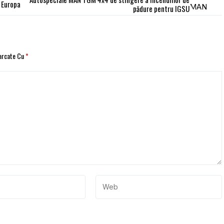
n Europa
pădure pentru IGSU
Marcate Cu
*