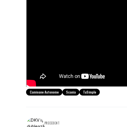
Camioane Autonome
Scania
TuSimple
PRECEDENT