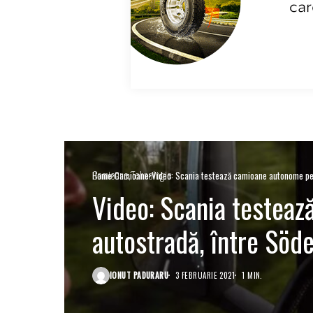
Camioane
Tehnologie
Home
Camioane
Video: Scania testează camioane autonome pe 
Video: Scania testea
autostradă, între Söde
IONUT PADURARU
3 FEBRUARIE 2021
1 MIN.