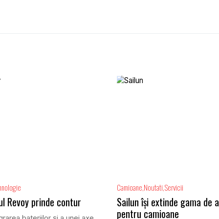
hnologie
Camioane
Noutati
Servicii
ul Revoy prinde contur
Sailun își extinde gama de 
pentru camioane
grarea bateriilor și a unei axe