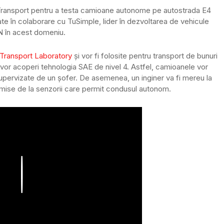
 Transport pentru a testa camioane autonome pe autostrada E4
ate în colaborare cu TuSimple, lider în dezvoltarea de vehicule
N în acest domeniu.
 Transport Laboratory
și vor fi folosite pentru transport de bunuri
 vor acoperi tehnologia SAE de nivel 4. Astfel, camioanele vor
supervizate de un șofer. De asemenea, un inginer va fi mereu la
nsmise de la senzorii care permit condusul autonom.
Play