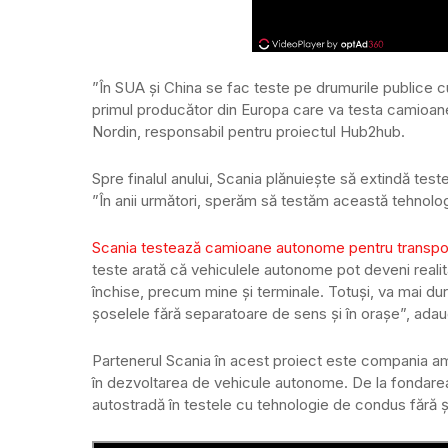
”În SUA și China se fac teste pe drumurile publice 
primul producător din Europa care va testa camioan
Nordin, responsabil pentru proiectul Hub2hub.
Spre finalul anului, Scania plănuiește să extindă test
”În anii următori, sperăm să testăm această tehnolog
Scania testează camioane autonome pentru transport
teste arată că vehiculele autonome pot deveni realita
închise, precum mine și terminale. Totuși, va mai du
șoselele fără separatoare de sens și în orașe”, ada
Partenerul Scania în acest proiect este compania 
în dezvoltarea de vehicule autonome. De la fondarea 
autostradă în testele cu tehnologie de condus fără ș