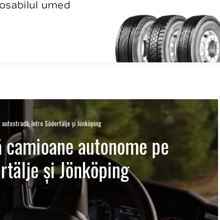
autostradă, între Södertälje și Jönköping
ză camioane autonome pe
rtälje și Jönköping