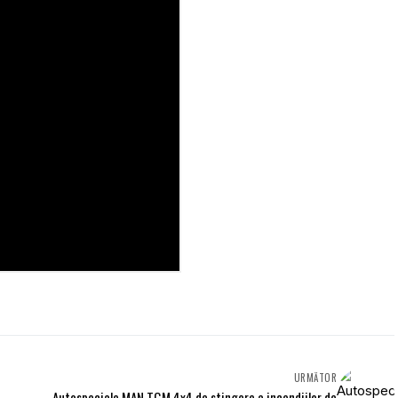
URMĂTOR
Autospeciale MAN TGM 4x4 de stingere a incendiilor de