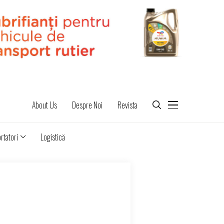
About Us
Despre Noi
Revista
rtatori
Logistică