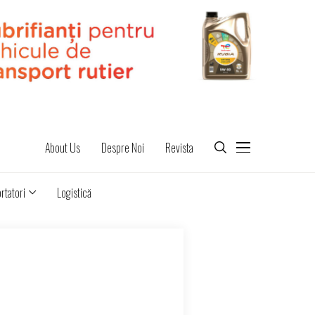
About Us
Despre Noi
Revista
rtatori
Logistică