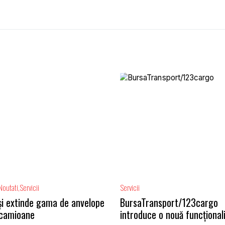
Noutati
Servicii
Servicii
își extinde gama de anvelope
BursaTransport/123cargo
 camioane
introduce o nouă funcțional