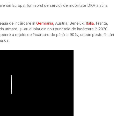
re din Europa, furnizorul de servicii de mobilitate DKV a atins
țeaua de încărcare în
Germania
, Austria, Benelux,
Italia
, Franța,
 prin urmare, și-au dublat din nou punctele de încărcare în 2020.
perire a rețelei de încărcare de până la 90%, uneori peste, în țări
marca.
Play