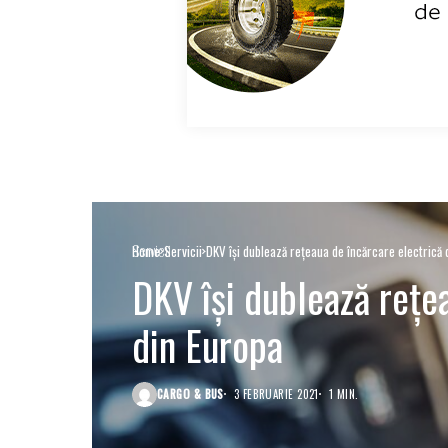
Servicii
Home
Servicii
DKV își dublează rețeaua de încărcare electrică 
DKV își dublează rețe
din Europa
CARGO & BUS
3 FEBRUARIE 2021
1 MIN.