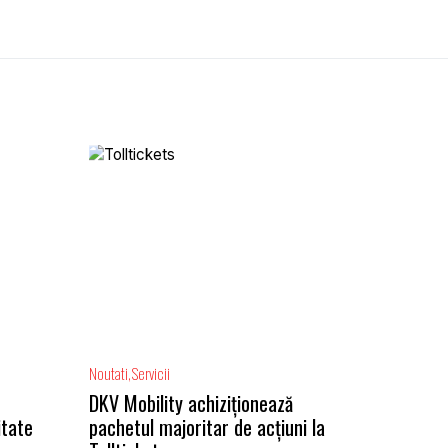
Noutati
Servicii
DKV Mobility achiziționează
itate
pachetul majoritar de acțiuni la