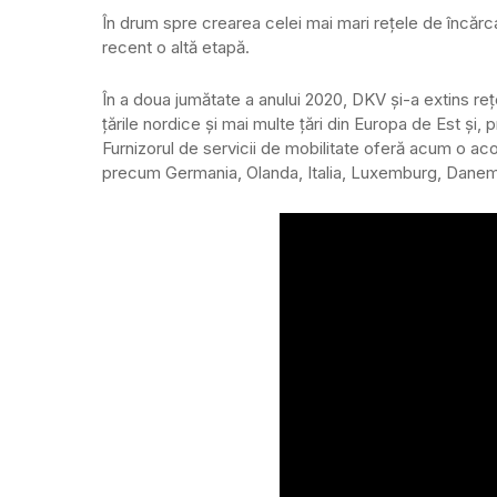
În drum spre crearea celei mai mari rețele de încărca
recent o altă etapă.
În a doua jumătate a anului 2020, DKV și-a extins re
țările nordice și mai multe țări din Europa de Est și,
Furnizorul de servicii de mobilitate oferă acum o aco
precum Germania, Olanda, Italia, Luxemburg, Dane