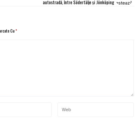
autostradă, între Södertälje și Jönköping
Marcate Cu
*