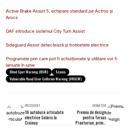
Active Brake Assist 5, echipare standard pe Actros și
Arocs
DAF introduce sistemul City Turn Assist
Sideguard Assist detectează și trotinetele electrice
Programele prin care pot fi achiziţionate şi utilitare vor fi
lansate în iunie
Blind Spot Warning (BSW)
Scania
Vulnerable Road User Collision Warning (VRUCW)
PRECEDENT
URMĂTOR
16 autobuze articulate
Premiu de design
electrice Solaris la
pentru Torsus
Craiova
Praetorian, primul
autobuz off-road