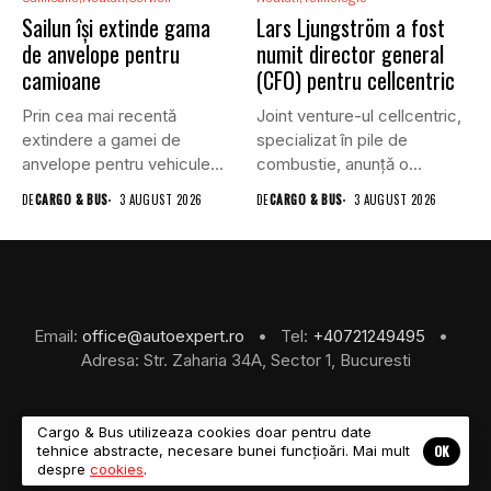
Sailun își extinde gama
Lars Ljungström a fost
de anvelope pentru
numit director general
camioane
(CFO) pentru cellcentric
Prin cea mai recentă
Joint venture-ul cellcentric,
extindere a gamei de
specializat în pile de
anvelope pentru vehicule
combustie, anunță o
comerciale,...
schimbare în...
DE
CARGO & BUS
3 AUGUST 2026
DE
CARGO & BUS
3 AUGUST 2026
Email:
office@autoexpert.ro
• Tel:
+40721249495
•
Adresa: Str. Zaharia 34A, Sector 1, Bucuresti
Cargo & Bus utilizeaza cookies doar pentru date
OK
tehnice abstracte, necesare bunei funcțioări. Mai mult
©2026 Cargo & Bus
despre
cookies
.
About Us
Despre Noi
Revista