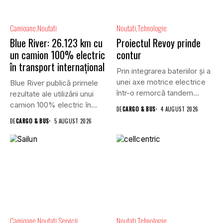
Camioane
Noutati
Noutati
Tehnologie
Blue River: 26.123 km cu
Proiectul Revoy prinde
un camion 100% electric
contur
în transport internațional
Prin integrarea bateriilor și a
unei axe motrice electrice
Blue River publică primele
într-o remorcă tandem...
rezultate ale utilizării unui
camion 100% electric în...
DE
CARGO & BUS
4 AUGUST 2026
DE
CARGO & BUS
5 AUGUST 2026
Camioane
Noutati
Servicii
Noutati
Tehnologie