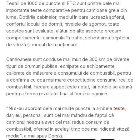
Testul de 1000 de puncte şi ETC sunt printre cele mai
importante teste comparative pentru camioane grele din
lume. Dotările cabinelor, mediul în care lucrează şoferul,
confortul locului de dormit, nivelele de zgomot, toate
acestea sunt evaluate, alături de alte aspecte precum
comportamentul camionului în trafic, schimbarea treptelor
de viteză şi modul de funcţionare.
Camioanele sunt conduse mai mult de 300 km pe diverse
tipuri de drumuri publice, echipate cu echipamente
calibrate de măsurare a consumului de combustibil, pentru
a confirma cu cea mai mare corectitudine consumul real de
combustibil. Fiecare aspect este notat, iar notele se adună
pentru a forma rezultatul final al fiecărui camion.
”Ni s-au acordat cele mai multe puncte la ambele
teste
,
dar, eu, personal, sunt cel mai mândru de faptul că
camionul nostru a avut cel mai redus consum de
combustibil, oferind în acelaşi timp cea mai ridicată viteză
medie”, a mai spus Dorski.