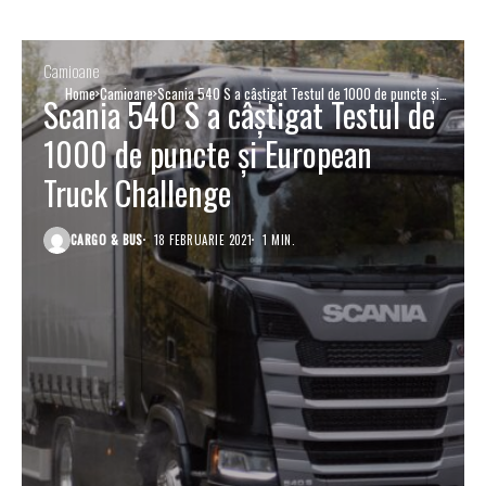
Camioane
Home
Camioane
Scania 540 S a câștigat Testul de 1000 de puncte și
Scania 540 S a câștigat Testul de
European Truck Challenge
1000 de puncte și European
Truck Challenge
CARGO & BUS
18 FEBRUARIE 2021
1 MIN.