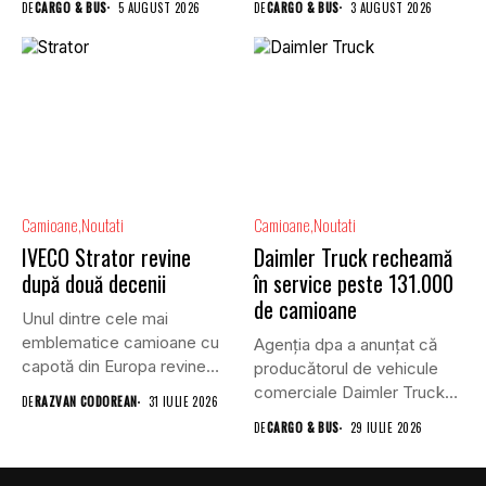
DE
CARGO & BUS
5 AUGUST 2026
DE
CARGO & BUS
3 AUGUST 2026
Camioane
Noutati
Camioane
Noutati
IVECO Strator revine
Daimler Truck recheamă
după două decenii
în service peste 131.000
de camioane
Unul dintre cele mai
emblematice camioane cu
Agenția dpa a anunțat că
capotă din Europa revine
producătorul de vehicule
în...
comerciale Daimler Truck
DE
RAZVAN CODOREAN
31 IULIE 2026
a...
DE
CARGO & BUS
29 IULIE 2026