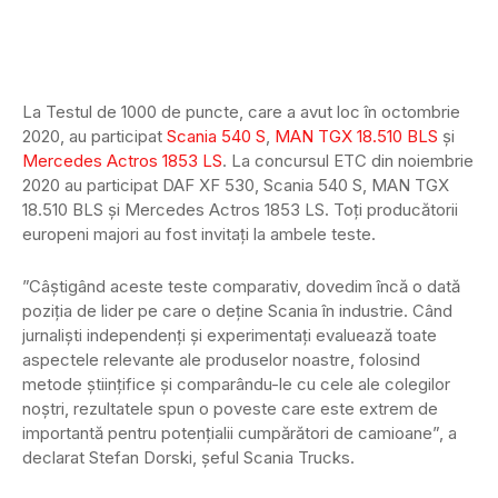
La Testul de 1000 de puncte, care a avut loc în octombrie
2020, au participat
Scania 540 S
,
MAN TGX 18.510 BLS
şi
Mercedes Actros 1853 LS
. La concursul ETC din noiembrie
2020 au participat DAF XF 530, Scania 540 S, MAN TGX
18.510 BLS şi Mercedes Actros 1853 LS. Toţi producătorii
europeni majori au fost invitaţi la ambele teste.
”Câştigând aceste teste comparativ, dovedim încă o dată
poziţia de lider pe care o deţine Scania în industrie. Când
jurnalişti independenţi şi experimentaţi evaluează toate
aspectele relevante ale produselor noastre, folosind
metode ştiinţifice şi comparându-le cu cele ale colegilor
noştri, rezultatele spun o poveste care este extrem de
importantă pentru potenţialii cumpărători de camioane”, a
declarat Stefan Dorski, șeful Scania Trucks.