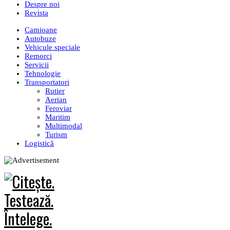
Despre noi
Revista
Camioane
Autobuze
Vehicule speciale
Remorci
Servicii
Tehnologie
Transportatori
Rutier
Aerian
Feroviar
Maritim
Multimodal
Turism
Logistică