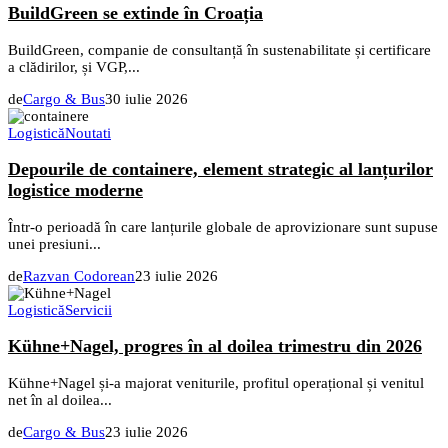
BuildGreen se extinde în Croația
BuildGreen, companie de consultanță în sustenabilitate și certificare
a clădirilor, și VGP,...
de
Cargo & Bus
30 iulie 2026
Logistică
Noutati
Depourile de containere, element strategic al lanțurilor
logistice moderne
Într-o perioadă în care lanțurile globale de aprovizionare sunt supuse
unei presiuni...
de
Razvan Codorean
23 iulie 2026
Logistică
Servicii
Kühne+Nagel, progres în al doilea trimestru din 2026
Kühne+Nagel și-a majorat veniturile, profitul operațional și venitul
net în al doilea...
de
Cargo & Bus
23 iulie 2026