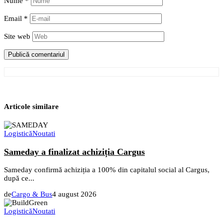
Nume
*
Email
*
Site web
Articole similare
Logistică
Noutati
Sameday a finalizat achiziția Cargus
Sameday confirmă achiziția a 100% din capitalul social al Cargus,
după ce...
de
Cargo & Bus
4 august 2026
Logistică
Noutati