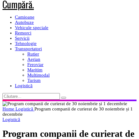
Camioane
Autobuze
Vehicule speciale
Remorci
Servicii
Tehnologie
Transportatori
Rutier
Aerian
Feroviar
Maritim
Multimodal
Turism
Logistică
Home
Logistică
Program companii de curierat de 30 noiembrie și 1
decembrie
Logistică
Program companii de curierat de