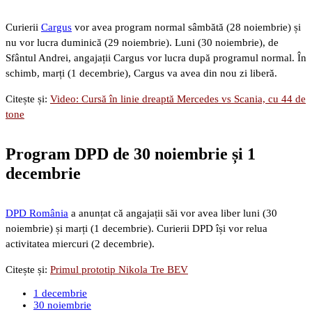
Curierii
Cargus
vor avea program normal sâmbătă (28 noiembrie) și
nu vor lucra duminică (29 noiembrie). Luni (30 noiembrie), de
Sfântul Andrei, angajații Cargus vor lucra după programul normal. În
schimb, marți (1 decembrie), Cargus va avea din nou zi liberă.
Citește și:
Video: Cursă în linie dreaptă Mercedes vs Scania, cu 44 de
tone
Program DPD de 30 noiembrie și 1
decembrie
DPD România
a anunțat că angajații săi vor avea liber luni (30
noiembrie) și marți (1 decembrie). Curierii DPD își vor relua
activitatea miercuri (2 decembrie).
Citește și:
Primul prototip Nikola Tre BEV
1 decembrie
30 noiembrie