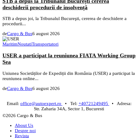
STB a depus la Tribunalul București cererea
deschiderii procedurii de insolvență
STB a depus joi, la Tribunalul Bucureşti, cererea de deschidere a
procedurii...
de
Cargo & Bus
6 august 2026
Maritim
Noutati
Transportatori
USER a participat la reuniunea FIATA Working Group
Sea
Uniunea Societăților de Expediții din România (USER) a participat la
reuniunea online...
de
Cargo & Bus
6 august 2026
Email:
office@autoexpert.ro
• Tel:
+40721249495
• Adresa:
Str. Zaharia 34A, Sector 1, Bucuresti
©2026 Cargo & Bus
About Us
Despre noi
Revista