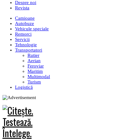
Despre noi
Revista
Camioane
Autobuze
Vehicule speciale
Remorci
Servicii
Tehnologie
Transportatori
Rutier
Aerian
Feroviar
Maritim
Multimodal
Turism
Logistică