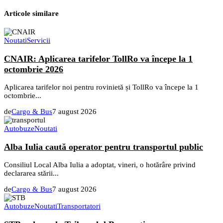
Articole similare
Noutati
Servicii
CNAIR: Aplicarea tarifelor TollRo va începe la 1
octombrie 2026
Aplicarea tarifelor noi pentru rovinietă și TollRo va începe la 1
octombrie...
de
Cargo & Bus
7 august 2026
Autobuze
Noutati
Alba Iulia caută operator pentru transportul public
Consiliul Local Alba Iulia a adoptat, vineri, o hotărâre privind
declararea stării...
de
Cargo & Bus
7 august 2026
Autobuze
Noutati
Transportatori