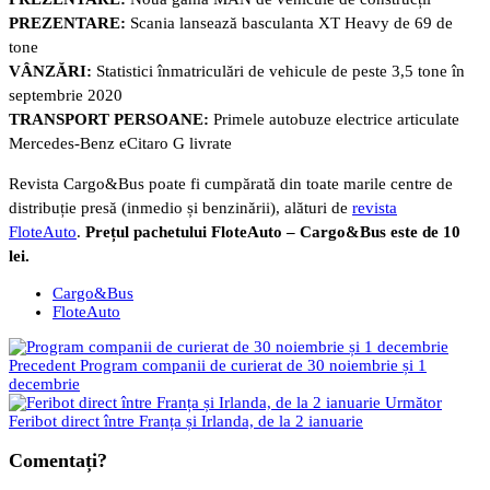
PREZENTARE:
Scania lansează basculanta XT Heavy de 69 de
tone
VÂNZĂRI:
Statistici înmatriculări de vehicule de peste 3,5 tone în
septembrie 2020
TRANSPORT PERSOANE:
Primele autobuze electrice articulate
Mercedes-Benz eCitaro G livrate
Revista Cargo&Bus poate fi cumpărată din toate marile centre de
distribuție presă (inmedio și benzinării), alături de
revista
FloteAuto
.
Prețul pachetului FloteAuto – Cargo&Bus este de 10
lei.
Cargo&Bus
FloteAuto
Precedent
Program companii de curierat de 30 noiembrie și 1
decembrie
Următor
Feribot direct între Franța și Irlanda, de la 2 ianuarie
Comentați?