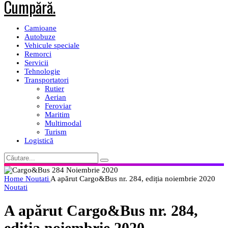
Camioane
Autobuze
Vehicule speciale
Remorci
Servicii
Tehnologie
Transportatori
Rutier
Aerian
Feroviar
Maritim
Multimodal
Turism
Logistică
Home
Noutati
A apărut Cargo&Bus nr. 284, ediția noiembrie 2020
Noutati
A apărut Cargo&Bus nr. 284,
ediția noiembrie 2020