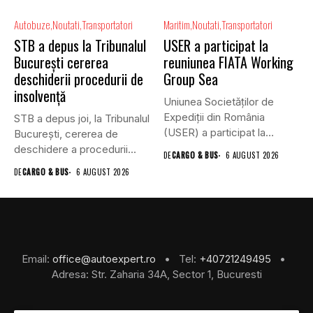
Autobuze
Noutati
Transportatori
Maritim
Noutati
Transportatori
STB a depus la Tribunalul
USER a participat la
București cererea
reuniunea FIATA Working
deschiderii procedurii de
Group Sea
insolvență
Uniunea Societăților de
Expediții din România
STB a depus joi, la Tribunalul
(USER) a participat la
Bucureşti, cererea de
reuniunea online...
deschidere a procedurii...
DE
CARGO & BUS
6 AUGUST 2026
DE
CARGO & BUS
6 AUGUST 2026
Email:
office@autoexpert.ro
• Tel:
+40721249495
•
Adresa: Str. Zaharia 34A, Sector 1, Bucuresti