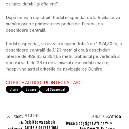
calitate, durabil şi eficient”.
După ce va fi construit, Podul suspendat de la Brăila se va
număra printre primele cinci poduri din Europa, ca
deschidere centrală.
Podul suspendat, va avea o lungime totală de 1.974,30 m, o
deschidere centrală de 1.120 metri şi două deschideri
laterale de 489,65 si 364,65 metri. Gabaritul pe verticală al
podului va fi de 38 m de la nivelul de inundaţii maxim,
îndeplinind astfel criteriile de navigaţie pe Dunăre.
CITEȘTE ARTICOLUL INTEGRAL AICI!
Braila
Dunare
Pod Suspendat
PRECEDENT
URMĂTOR
Deloitte va calcula
Iveco a câștigat Africa
tarifele de referinţă
Eco Race 2018