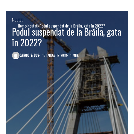
Noutati
Home
Noutati
Podul suspendat de la Brăila, gata în 2022?
Podul suspendat de la Brăila, gata
în 2022?
CARGO & BUS
15 IANUARIE 2018
1 MIN.