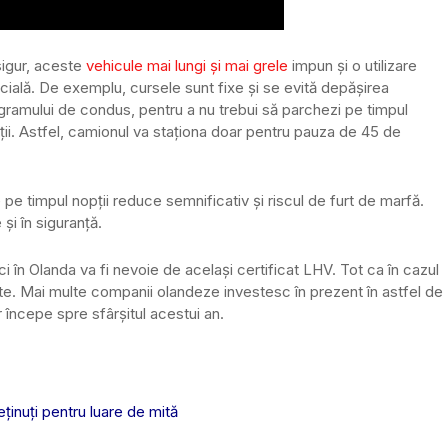
igur, aceste
vehicule mai lungi și mai grele
impun și o utilizare
cială. De exemplu, cursele sunt fixe și se evită depășirea
gramului de condus, pentru a nu trebui să parchezi pe timpul
ții. Astfel, camionul va staționa doar pentru pauza de 45 de
e pe timpul nopții reduce semnificativ și riscul de furt de marfă.
și în siguranță.
în Olanda va fi nevoie de același certificat LHV. Tot ca în cazul
te. Mai multe companii olandeze investesc în prezent în astfel de
 începe spre sfârșitul acestui an.
eţinuţi pentru luare de mită