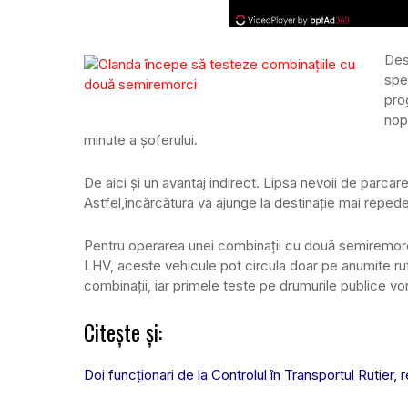
Des
spe
pro
nop
minute a șoferului.
De aici și un avantaj indirect. Lipsa nevoii de parcar
Astfel,încărcătura va ajunge la destinație mai repede 
Pentru operarea unei combinații cu două semiremorci 
LHV, aceste vehicule pot circula doar pe anumite ru
combinații, iar primele teste pe drumurile publice vor
Citește și:
Doi funcţionari de la Controlul în Transportul Rutier, r