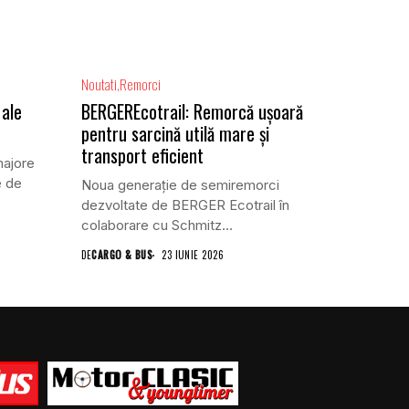
Noutati
Remorci
 ale
BERGEREcotrail: Remorcă ușoară
pentru sarcină utilă mare și
transport eficient
majore
e de
Noua generație de semiremorci
dezvoltate de BERGER Ecotrail în
colaborare cu Schmitz...
DE
CARGO & BUS
23 IUNIE 2026