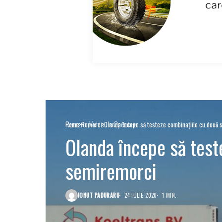
Remorci
Vehicule Speciale
Home
Remorci
Olanda începe să testeze combinațiile cu două
Olanda începe să test
semiremorci
IONUT PADURARU
24 IULIE 2020
1 MIN.