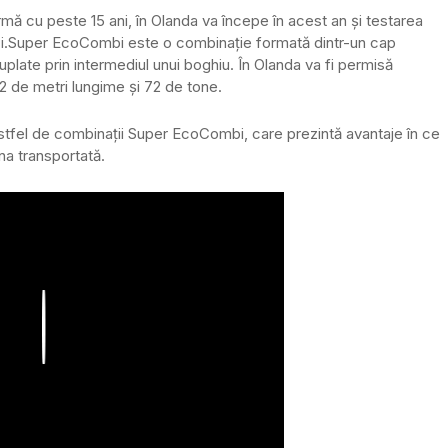
mă cu peste 15 ani, în Olanda va începe în acest an și testarea
i.
Super EcoCombi este o combinație formată dintr-un cap
plate prin intermediul unui boghiu. În Olanda va fi permisă
2 de metri lungime și 72 de tone.
astfel de combinații Super EcoCombi, care prezintă avantaje în ce
ona transportată.
Play