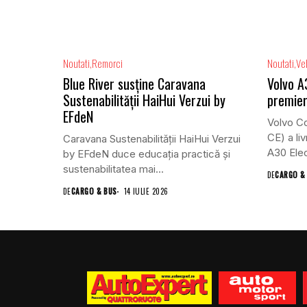
Noutati
Remorci
Noutati
Ve
Blue River susține Caravana
Volvo A
Sustenabilității HaiHui Verzui by
premier
EFdeN
Volvo Co
CE) a li
Caravana Sustenabilității HaiHui Verzui
A30 Elect
by EFdeN duce educația practică și
sustenabilitatea mai...
DE
CARGO &
DE
CARGO & BUS
14 IULIE 2026