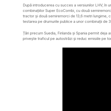
După introducerea cu succes a versiunilor LHV, în ur
combinațiilor Super EcoCombi, cu două semiremorc
tractor și două semiremorci de 13,6 metri lungime, cu
testarea pe drumurile publice a unor combinații de 3
Țări precum Suedia, Finlanda și Spania permit deja 
privește traficul pe autostrăzi și reduc emisiile pe t