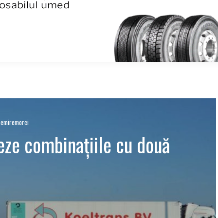
 semiremorci
eze combinațiile cu două