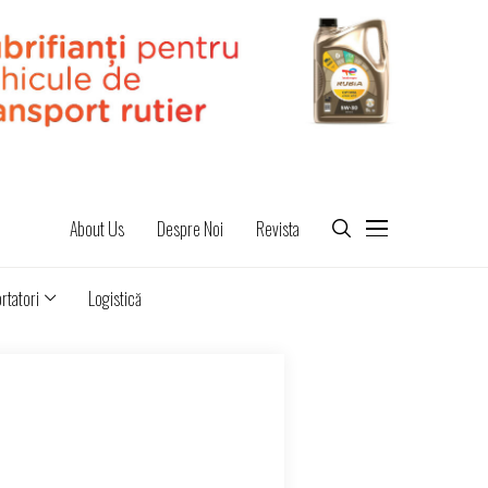
About Us
Despre Noi
Revista
rtatori
Logistică