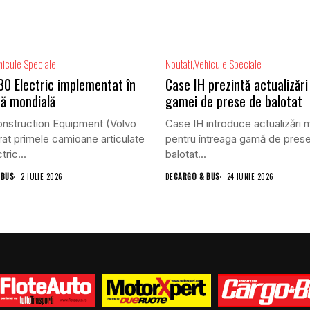
hicule Speciale
Noutati
Vehicule Speciale
30 Electric implementat în
Case IH prezintă actualizări
ă mondială
gamei de prese de balotat
nstruction Equipment (Volvo
Case IH introduce actualizări 
vrat primele camioane articulate
pentru întreaga gamă de pres
ric...
balotat...
 BUS
2 IULIE 2026
DE
CARGO & BUS
24 IUNIE 2026