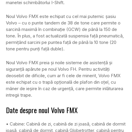
manetei schimbătorlui I-Shift.
Noul Volvo FMX este echipat cu cel mai puternic șasiu
Volvo – cu o punte tandem de 38 de tone care permite o
sarcină maximă în combinație (GCW) de până la 150 de
tone. În plus, a fost actualizată suspensia față pneumatică,
permițând sarcini pe puntea față de până la 10 tone (20
tone pentru punți față duble).
Noul Volvo FMX preia și noile sisteme de asistență și
siguranță apărute pe noul Volvo FH. Pentru activități
deosebit de dificile, cum ar fi cele de minerit, Volvo FMX
este echipat cu o trapă opțională de plafon din oțel, cu
mâner de ieșire în caz de urgență, care permite inlăturarea
intregii trape.
Date despre noul Volvo FMX
• Cabine: Cabină de zi, cabină de zi joasă, cabină de dormit
joasă, cabină de dormit, cabină Globetrotter, cabină pentru