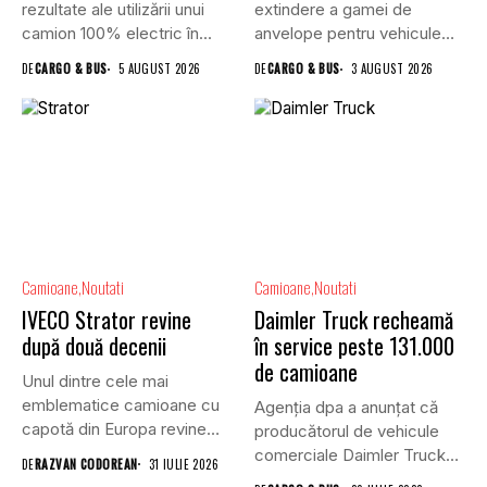
rezultate ale utilizării unui
extindere a gamei de
camion 100% electric în...
anvelope pentru vehicule
comerciale,...
DE
CARGO & BUS
5 AUGUST 2026
DE
CARGO & BUS
3 AUGUST 2026
Camioane
Noutati
Camioane
Noutati
IVECO Strator revine
Daimler Truck recheamă
după două decenii
în service peste 131.000
de camioane
Unul dintre cele mai
emblematice camioane cu
Agenția dpa a anunțat că
capotă din Europa revine
producătorul de vehicule
în...
comerciale Daimler Truck
DE
RAZVAN CODOREAN
31 IULIE 2026
a...