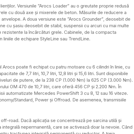
ienților. Versiunile ”Arocs Loader” au o greutate proprie redusă
oarele cu două axe și mixerele de beton. Măsurile de reducere a
i și anvelope. A doua versiune este ”Arocs Grounder”, deosebit de
ine cu șasiu deosebit de stabil, suspensii cu arcuri cu mai multe
e rezistente la încărcături grele. Cabinele, de la compacta
 în liniile de echipare StyleLine sau TrendLine.
 Arocs poate fi echipat cu patru motoare cu 6 cilindri în linie, cu
pacitate de 7,7 litri, 10,7 litri, 12,8 litri și 15,6 litri. Sunt disponibile
niveluri de putere, de la 238 CP (1.000 Nm) la 625 CP (3.000 Nm).
ului OM 470 de 10,7 litri, care oferă 456 CP și 2.200 Nm. În
isii automatizate Mercedes PowerShift 3 cu 8, 12 sau 16 viteze.
onomy/Standard, Power și Offroad. De asemenea, transmisiile
 off-road. Dacă aplicația se concentrează pe sarcina utilă și
ea integrală nepermanentă, care se activează doar la nevoie. Când
tru tracțiunea integrală permanentă cu reductor. A treia