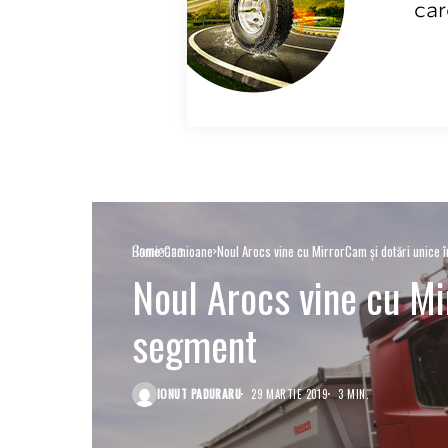
Camioane
Home
Camioane
Noul Arocs vine cu MirrorCam și dotări unice 
Noul Arocs vine cu Mi
segment
IONUT PADURARU
29 MARTIE 2019
3 MIN.