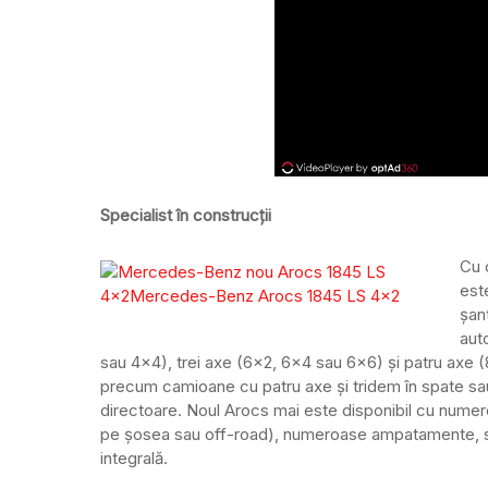
Specialist în construcții
Cu 
est
șant
aut
sau 4×4), trei axe (6×2, 6×4 sau 6×6) și patru axe 
precum camioane cu patru axe și tridem în spate sa
directoare. Noul Arocs mai este disponibil cu numeroa
pe șosea sau off-road), numeroase ampatamente, sus
integrală.