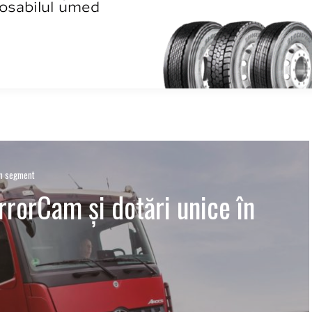
în segment
rrorCam și dotări unice în