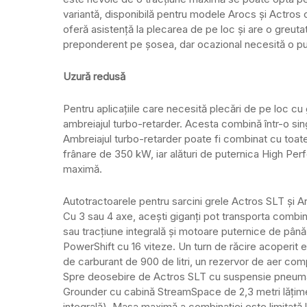
variantă, disponibilă pentru modele Arocs și Actros c
oferă asistență la plecarea de pe loc și are o greut
preponderent pe șosea, dar ocazional necesită o put
Uzură redusă
Pentru aplicațiile care necesită plecări de pe loc cu
ambreiajul turbo-retarder. Acesta combină într-o sin
Ambreiajul turbo-retarder poate fi combinat cu toate
frânare de 350 kW, iar alături de puternica High Pe
maximă.
Autotractoarele pentru sarcini grele Actros SLT și A
Cu 3 sau 4 axe, acești giganți pot transporta combi
sau tracțiune integrală și motoare puternice de pân
PowerShift cu 16 viteze. Un turn de răcire acoperit e
de carburant de 900 de litri, un rezervor de aer co
Spre deosebire de Actros SLT cu suspensie pneumati
Grounder cu cabină StreamSpace de 2,3 metri lățime 
integrală). Masa maximă a combinației este limitată 