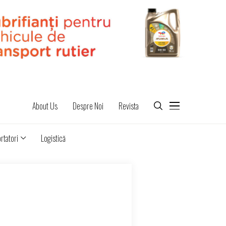
About Us
Despre Noi
Revista
rtatori
Logistică