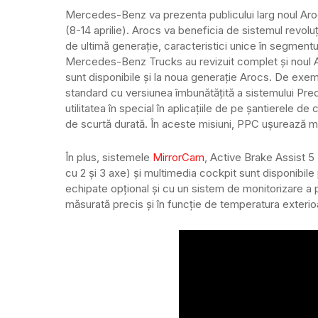
Mercedes-Benz va prezenta publicului larg noul Ar
(8-14 aprilie). Arocs va beneficia de sistemul revolu
de ultimă generație, caracteristici unice în segmentul
Mercedes-Benz Trucks au revizuit complet și noul Ar
sunt disponibile și la noua generație Arocs. De exem
standard cu versiunea îmbunătățită a sistemului Pre
utilitatea în special în aplicațiile de pe șantierele d
de scurtă durată. În aceste misiuni, PPC ușurează mu
În plus, sistemele
MirrorCam
, Active Brake Assist 5
cu 2 și 3 axe) și multimedia cockpit sunt disponibile
echipate opțional și cu un sistem de monitorizare a p
măsurată precis și în funcție de temperatura exterio