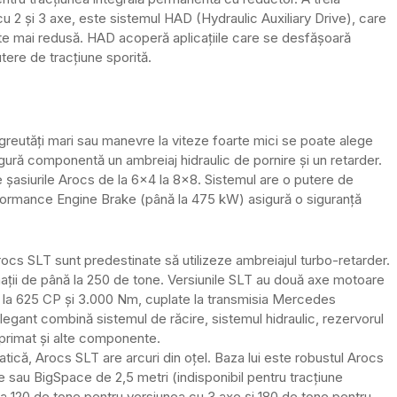
u 2 și 3 axe, este sistemul HAD (Hydraulic Auxiliary Drive), care
ate mai redusă. HAD acoperă aplicațiile care se desfășoară
ere de tracțiune sporită.
 greutăți mari sau manevre la viteze foarte mici se poate alege
gură componentă un ambreiaj hidraulic de pornire și un retarder.
 șasiurile Arocs de la 6×4 la 8×8. Sistemul are o putere de
rformance Engine Brake (până la 475 kW) asigură o siguranță
rocs SLT sunt predestinate să utilizeze ambreiajul turbo-retarder.
nații de până la 250 de tone. Versiunile SLT au două axe motoare
ă la 625 CP și 3.000 Nm, cuplate la transmisia Mercedes
legant combină sistemul de răcire, sistemul hidraulic, rezervorul
mprimat și alte componente.
că, Arocs SLT are arcuri din oțel. Baza lui este robustul Arocs
sau BigSpace de 2,5 metri (indisponibil pentru tracțiune
la 120 de tone pentru versiunea cu 3 axe și 180 de tone pentru