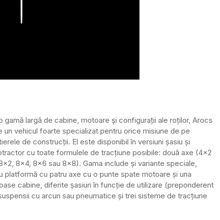
Play
o gamă largă de cabine, motoare și configurații ale roților, Arocs
e un vehicul foarte specializat pentru orice misiune de pe
ierele de construcții. El este disponibil în versiuni șasiu și
otractor cu toate formulele de tracțiune posibile: două axe (4×2
(8×2, 8×4, 8×6 sau 8×8). Gama include și variante speciale,
u platformă cu patru axe cu o punte spate motoare și una
se cabine, diferite șasiuri în funcție de utilizare (preponderent
pensii cu arcuri sau pneumatice și trei sisteme de tracțiune