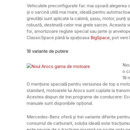
Vehiculele preconfigurate fac mai ușoară alegerea cl
și o sarcină utilă mai mare, ideală pentru autotract
greutății sunt aplicate la cabină, șasiu, motor, punț
robustă, destinată celor mai grele sarcini. Aceasta v
foi, amortizoare reglate special sau jante și anvelop
ClassicSpace până la spațioasa
BigSpace
, pot veni
18 variante de putere
Noul
o ca
18 
O mențiune specială pentru versiunea de top a motor
standard, motoarele lui Arocs sunt cuplate la transm
Acestea dispun de trei programe de conducere: Ec
manuale sunt disponibile opțional.
Mercedes-Benz oferă și trei variante diferite pentru
consumul de carburant, soluția ideală este tracțiun
este nevoie de o tracțiune maximă se poate opta pen