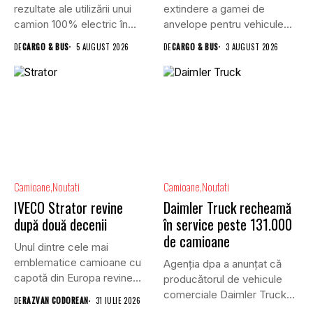
rezultate ale utilizării unui
extindere a gamei de
camion 100% electric în...
anvelope pentru vehicule
comerciale,...
DE
CARGO & BUS
5 AUGUST 2026
DE
CARGO & BUS
3 AUGUST 2026
Camioane
Noutati
Camioane
Noutati
IVECO Strator revine
Daimler Truck recheamă
după două decenii
în service peste 131.000
de camioane
Unul dintre cele mai
emblematice camioane cu
Agenția dpa a anunțat că
capotă din Europa revine
producătorul de vehicule
în...
comerciale Daimler Truck
DE
RAZVAN CODOREAN
31 IULIE 2026
a...