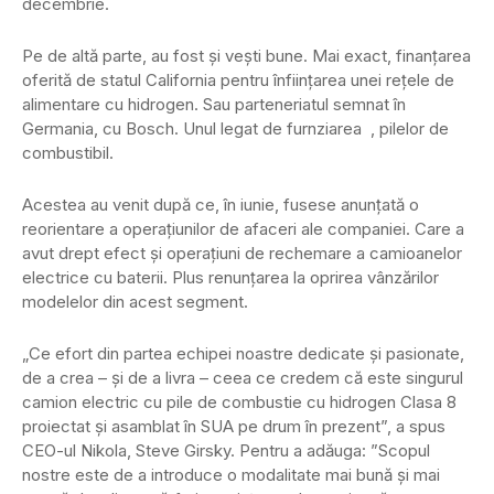
decembrie.
Pe de altă parte, au fost și vești bune. Mai exact, finanțarea
oferită de statul California pentru înființarea unei rețele de
alimentare cu hidrogen. Sau parteneriatul semnat în
Germania, cu Bosch. Unul legat de furnziarea , pilelor de
combustibil.
Acestea au venit după ce, în iunie, fusese anunțată o
reorientare a operațiunilor de afaceri ale companiei. Care a
avut drept efect și operațiuni de rechemare a camioanelor
electrice cu baterii. Plus renunțarea la oprirea vânzărilor
modelelor din acest segment.
„Ce efort din partea echipei noastre dedicate și pasionate,
de a crea – și de a livra – ceea ce credem că este singurul
camion electric cu pile de combustie cu hidrogen Clasa 8
proiectat și asamblat în SUA pe drum în prezent”, a spus
CEO-ul Nikola, Steve Girsky. Pentru a adăuga: ”Scopul
nostre este de a introduce o modalitate mai bună și mai