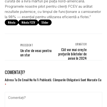
curată de a livra mărfuri pe piața nord-americană.
Programele noastre pilot pentru clienți FCEV au arătat
rezultate puternice, cu timpul de funcționare a camioanelor
la 98% — esențial pentru utilizarea eficientă a flotei.”
Nikola
Nikola FCEV
Slider
URMĂTOR
PRECEDENT
Cât vor mai crește
Un sfer de veac pentru
prețurile biletelor de
un star
avion în 2024
COMENTAȚI?
Adresa Ta De Email Nu Va Fi Publicată.
Câmpurile Obligatorii Sunt Marcate Cu
*