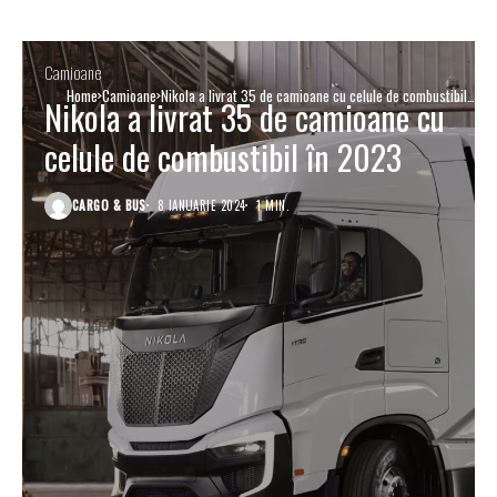
Camioane
Home
Camioane
Nikola a livrat 35 de camioane cu celule de combustibil
Nikola a livrat 35 de camioane cu
în 2023
celule de combustibil în 2023
CARGO & BUS
8 IANUARIE 2024
1 MIN.