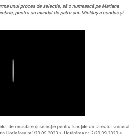
n urma unui proces de selecţie, să o numească pe Mariana
ombrie, pentru un mandat de patru ani. Miclăuş a condus şi
Play
or de recrutare şi selecţie pentru funcţiile de Director General
prin Hotărârea nr.1/28.09.2023 şi Hotărârea nr. 2/28.09.2023 a