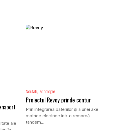
Noutati
Tehnologie
Proiectul Revoy prinde contur
ansport
Prin integrarea bateriilor și a unei axe
motrice electrice într-o remorcă
tandem...
ltate ale
ric în...