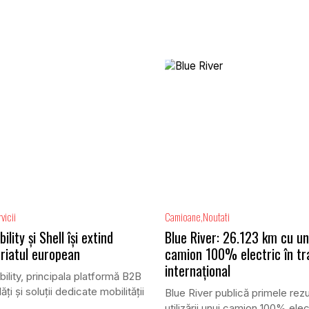
vicii
Camioane
Noutati
lity și Shell își extind
Blue River: 26.123 km cu un
riatul european
camion 100% electric în tr
internațional
lity, principala platformă B2B
ăți și soluții dedicate mobilității
Blue River publică primele rezu
.
utilizării unui camion 100% elect