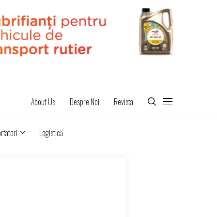
About Us
Despre Noi
Revista
rtatori
Logistică