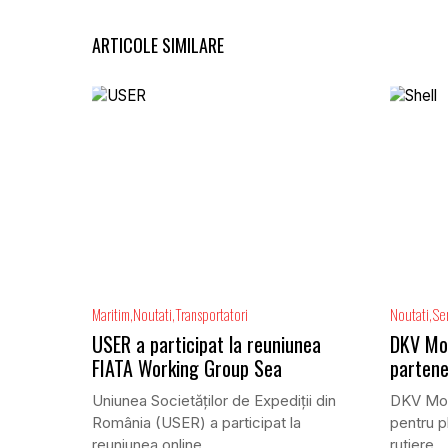
ARTICOLE SIMILARE
Maritim
Noutati
Transportatori
Noutati
Ser
USER a participat la reuniunea
DKV Mobi
FIATA Working Group Sea
partene
Uniunea Societăților de Expediții din
DKV Mobi
România (USER) a participat la
pentru pl
reuniunea online...
rutiere,..