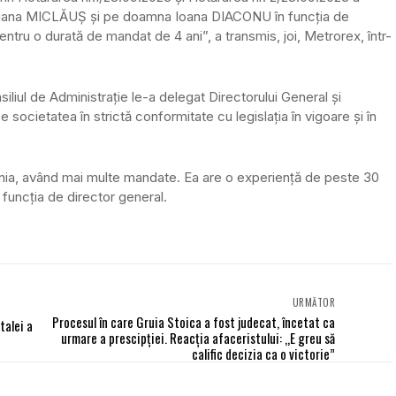
ariana MICLĂUŞ şi pe doamna Ioana DIACONU în funcţia de
ntru o durată de mandat de 4 ani”, a transmis, joi, Metrorex, într-
liul de Administraţie le-a delegat Directorului General şi
 societatea în strictă conformitate cu legislaţia în vigoare şi în
nia, având mai multe mandate. Ea are o experienţă de peste 30
 funcţia de director general.
URMĂTOR
Procesul în care Gruia Stoica a fost judecat, încetat ca
talei a
urmare a prescipţiei. Reacția afaceristului: „E greu să
calific decizia ca o victorie”