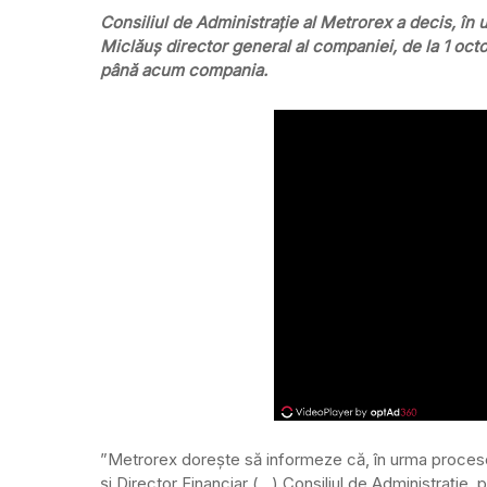
Consiliul de Administraţie al Metrorex a decis, î
Miclăuş director general al companiei, de la 1 oct
până acum compania.
”Metrorex doreşte să informeze că, în urma procesel
şi Director Financiar (…) Consiliul de Administraţie, 