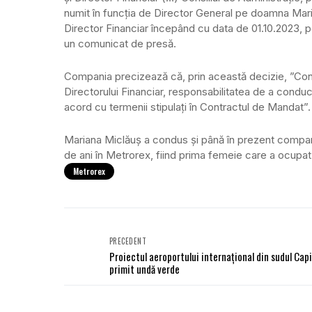
numit în funcţia de Director General pe doamna M
Director Financiar începând cu data de 01.10.2023, pe
un comunicat de presă.
Compania precizează că, prin această decizie, ”Consi
Directorului Financiar, responsabilitatea de a conduce
acord cu termenii stipulaţi în Contractul de Mandat”.
Mariana Miclăuş a condus şi până în prezent compa
de ani în Metrorex, fiind prima femeie care a ocupat
Metrorex
PRECEDENT
Proiectul aeroportului internaţional din sudul Capi
primit undă verde