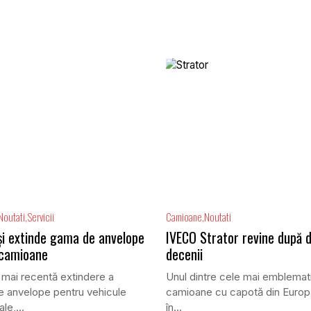
Noutati
Servicii
Camioane
Noutati
își extinde gama de anvelope
IVECO Strator revine după 
 camioane
decenii
 mai recentă extindere a
Unul dintre cele mai emblemat
 anvelope pentru vehicule
camioane cu capotă din Europ
le,...
în...