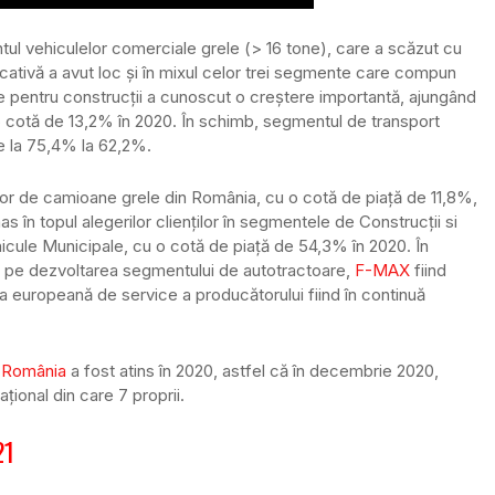
l vehiculelor comerciale grele (> 16 tone), care a scăzut cu
ativă a avut loc și în mixul celor trei segmente care compun
 pentru construcții a cunoscut o creștere importantă, ajungând
cu o cotă de 13,2% în 2020. În schimb, segmentul de transport
de la 75,4% la 62,2%.
ilor de camioane grele din România, cu o cotă de piață de 11,8%,
 în topul alegerilor clienților în segmentele de Construcții si
hicule Municipale, cu o cotă de piață de 54,3% în 2020. În
 pe dezvoltarea segmentului de autotractoare,
F-MAX
fiind
a europeană de service a producătorului fiind în continuă
n România
a fost atins în 2020, astfel că în decembrie 2020,
țional din care 7 proprii.
21