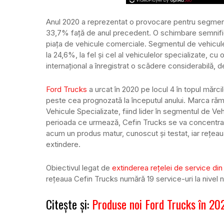
Anul 2020 a reprezentat o provocare pentru segmentu
33,7% față de anul precedent. O schimbare semnific
piața de vehicule comerciale. Segmentul de vehicule
la 24,6%, la fel și cel al vehiculelor specializate, 
internațional a înregistrat o scădere considerabilă, 
Ford Trucks
a urcat în 2020 pe locul 4 în topul mărc
peste cea prognozată la începutul anului. Marca rămas
Vehicule Specializate, fiind lider în segmentul de Ve
perioada ce urmează, Cefin Trucks se va concentra
acum un produs matur, cunoscut și testat, iar rețeau
extindere.
Obiectivul legat de
extinderea rețelei de service di
rețeaua Cefin Trucks numără 19 service-uri la nivel na
Citește și:
Produse noi Ford Trucks în 20