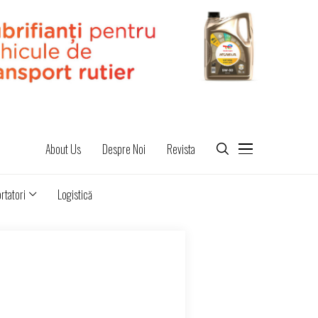
About Us
Despre Noi
Revista
rtatori
Logistică