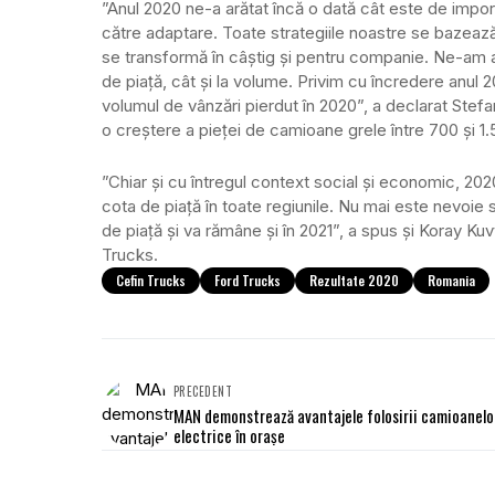
”Anul 2020 ne-a arătat încă o dată cât este de impor
către adaptare. Toate strategiile noastre se bazează 
se transformă în câștig și pentru companie. Ne-am ati
de piață, cât și la volume. Privim cu încredere anul 
volumul de vânzări pierdut în 2020”, a declarat Ste
o creștere a pieței de camioane grele între 700 și 1.5
”Chiar și cu întregul context social și economic, 20
cota de piață în toate regiunile. Nu mai este nevoie 
de piață și va rămâne și în 2021”, a spus și Koray 
Trucks.
Cefin Trucks
Ford Trucks
Rezultate 2020
Romania
PRECEDENT
MAN demonstrează avantajele folosirii camioanelo
electrice în orașe