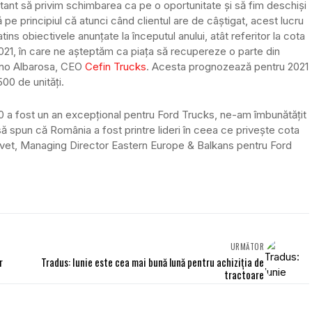
tant să privim schimbarea ca pe o oportunitate și să fim deschiși
pe principiul că atunci când clientul are de câștigat, acest lucru
ns obiectivele anunțate la începutul anului, atât referitor la cota
2021, în care ne așteptăm ca piața să recupereze o parte din
fano Albarosa, CEO
Cefin Trucks
. Acesta prognozează pentru 2021
00 de unități.
20 a fost un an excepțional pentru Ford Trucks, ne-am îmbunătățit
să spun că România a fost printre lideri în ceea ce privește cota
Kuvvet, Managing Director Eastern Europe & Balkans pentru Ford
URMĂTOR
r
Tradus: Iunie este cea mai bună lună pentru achiziția de
tractoare