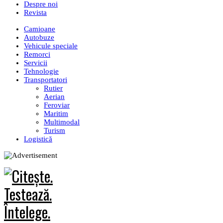
Despre noi
Revista
Camioane
Autobuze
Vehicule speciale
Remorci
Servicii
Tehnologie
Transportatori
Rutier
Aerian
Feroviar
Maritim
Multimodal
Turism
Logistică