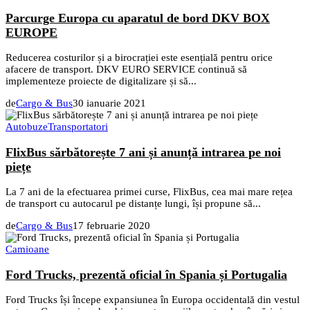
Parcurge Europa cu aparatul de bord DKV BOX
EUROPE
Reducerea costurilor și a birocrației este esențială pentru orice
afacere de transport. DKV EURO SERVICE continuă să
implementeze proiecte de digitalizare și să...
de
Cargo & Bus
30 ianuarie 2021
Autobuze
Transportatori
FlixBus sărbătorește 7 ani și anunță intrarea pe noi
piețe
La 7 ani de la efectuarea primei curse, FlixBus, cea mai mare rețea
de transport cu autocarul pe distanțe lungi, își propune să...
de
Cargo & Bus
17 februarie 2020
Camioane
Ford Trucks, prezentă oficial în Spania și Portugalia
Ford Trucks își începe expansiunea în Europa occidentală din vestul