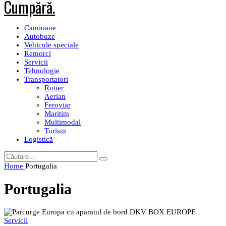
Camioane
Autobuze
Vehicule speciale
Remorci
Servicii
Tehnologie
Transportatori
Rutier
Aerian
Feroviar
Maritim
Multimodal
Turism
Logistică
Home
Portugalia
Portugalia
Servicii