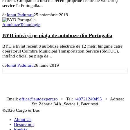
extrem. Compania a deschis recent propriile centre de vânzări și
service în Portugalia...
de
Ionut Paduraru
25 noiembrie 2019
Autobuze
Tehnologie
BYD intră și pe piața de autobuze din Portugalia
BYD a livrat recent 8 autobuze electrice de 12 metri lungime către
operatorul Coimbra Municipal Transportation Service (SMTUC),
intrând oficial pe piața de...
de
Ionut Paduraru
26 iunie 2019
Email:
office@autoexpert.ro
• Tel:
+40721249495
• Adresa:
Str. Zaharia 34A, Sector 1, Bucuresti
©2026 Cargo & Bus
About Us
Despre noi
Revista