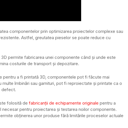
atea componentelor prin optimizarea proiectelor complexe sau
 rezistente. Astfel, greutatea pieselor se poate reduce cu
a 3D permite fabricarea unei componente când și unde este
imina costurile de transport și depozitare.
e pentru a fi printată 3D, componentele pot fi făcute mai
lte îmbinări sau garnituri, pot fi reproiectate și printate ca o
i defect.
ste folosită de
fabricanții de echipamente originale
pentru a
ul necesar pentru proiectarea și testarea noilor componente.
mite obținerea unor produse fără limitările proceselor actuale