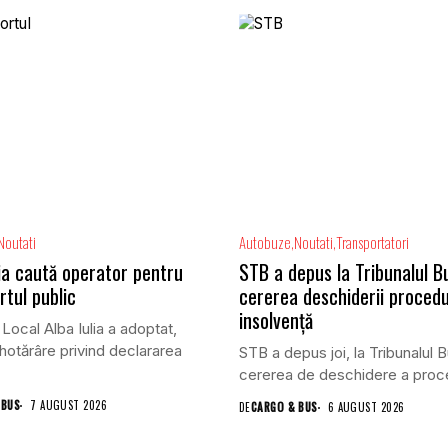
Noutati
Autobuze
Noutati
Transportatori
lia caută operator pentru
STB a depus la Tribunalul B
rtul public
cererea deschiderii procedu
insolvență
 Local Alba Iulia a adoptat,
 hotărâre privind declararea
STB a depus joi, la Tribunalul B
cererea de deschidere a proced
 BUS
7 AUGUST 2026
DE
CARGO & BUS
6 AUGUST 2026