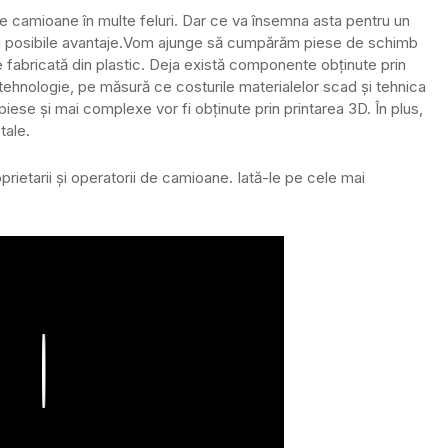
de camioane în multe feluri. Dar ce va însemna asta pentru un
 posibile avantaje.
Vom ajunge să cumpărăm piese de schimb
e fabricată din plastic. Deja există componente obținute prin
 tehnologie, pe măsură ce costurile materialelor scad și tehnica
 piese și mai complexe vor fi obținute prin printarea 3D. În plus,
tale.
rietarii și operatorii de camioane. Iată-le pe cele mai
Play