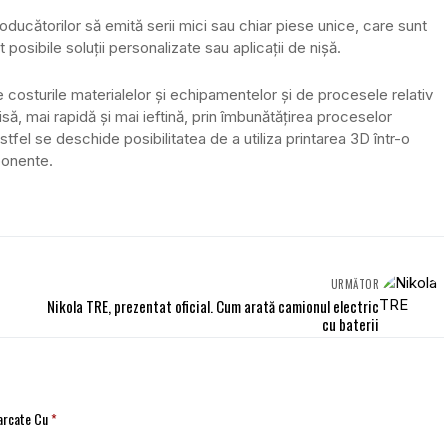
ducătorilor să emită serii mici sau chiar piese unice, care sunt
 posibile soluții personalizate sau aplicații de nișă.
 costurile materialelor și echipamentelor și de procesele relativ
să, mai rapidă și mai ieftină, prin îmbunătățirea proceselor
tfel se deschide posibilitatea de a utiliza printarea 3D într-o
ponente.
URMĂTOR
Nikola TRE, prezentat oficial. Cum arată camionul electric
cu baterii
Marcate Cu
*