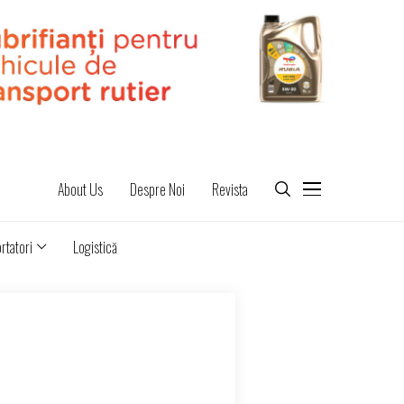
About Us
Despre Noi
Revista
rtatori
Logistică