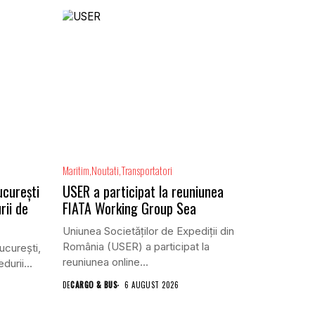
Maritim
Noutati
Transportatori
ucurești
USER a participat la reuniunea
rii de
FIATA Working Group Sea
Uniunea Societăților de Expediții din
România (USER) a participat la
ucureşti,
reuniunea online...
urii...
DE
CARGO & BUS
6 AUGUST 2026