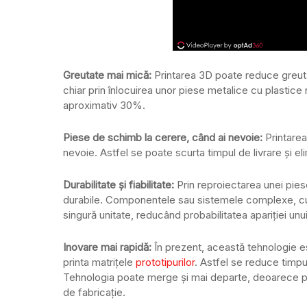
Greutate mai mică:
Printarea 3D poate reduce greut
chiar prin înlocuirea unor piese metalice cu plastice
aproximativ 30%.
Piese de schimb la cerere, când ai nevoie:
Printare
nevoie. Astfel se poate scurta timpul de livrare și el
Durabilitate și fiabilitate:
Prin reproiectarea unei pies
durabile. Componentele sau sistemele complexe, cu mu
singură unitate, reducând probabilitatea apariției unu
Inovare mai rapidă:
În prezent, această tehnologie e
printa matrițele
prototipurilor
. Astfel se reduce timp
Tehnologia poate merge și mai departe, deoarece per
de fabricație.