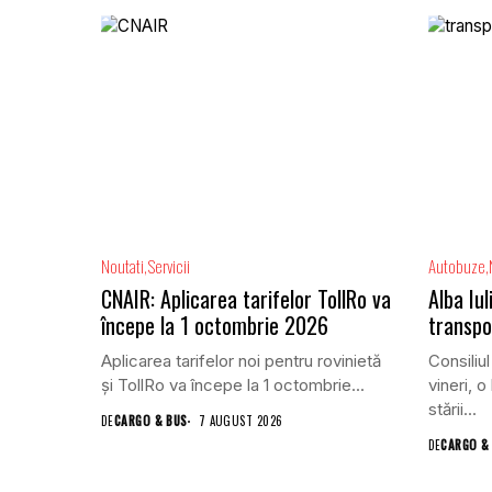
Noutati
Servicii
Autobuze
CNAIR: Aplicarea tarifelor TollRo va
Alba Iu
începe la 1 octombrie 2026
transpo
Aplicarea tarifelor noi pentru rovinietă
Consiliul
și TollRo va începe la 1 octombrie...
vineri, o
stării...
DE
CARGO & BUS
7 AUGUST 2026
DE
CARGO &