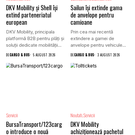
DKV Mobility și Shell își
Sailun își extinde gama
extind parteneriatul
de anvelope pentru
european
camioane
DKV Mobility, principala
Prin cea mai recentă
platformă B2B pentru plăți și
extindere a gamei de
soluții dedicate mobilității
anvelope pentru vehicule
rutiere,...
comerciale,...
DE
CARGO & BUS
5 AUGUST 2026
DE
CARGO & BUS
3 AUGUST 2026
Servicii
Noutati
Servicii
BursaTransport/123carg
DKV Mobility
o introduce o nouă
achiziționează pachetul