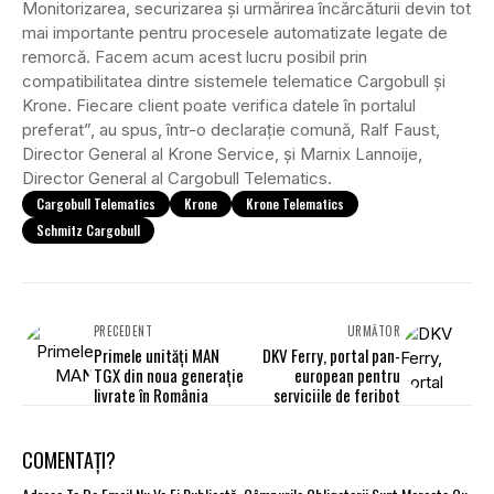
Monitorizarea, securizarea și urmărirea încărcăturii devin tot
mai importante pentru procesele automatizate legate de
remorcă. Facem acum acest lucru posibil prin
compatibilitatea dintre sistemele telematice Cargobull și
Krone. Fiecare client poate verifica datele în portalul
preferat”, au spus, într-o declarație comună, Ralf Faust,
Director General al Krone Service, și Marnix Lannoije,
Director General al Cargobull Telematics.
Cargobull Telematics
Krone
Krone Telematics
Schmitz Cargobull
PRECEDENT
URMĂTOR
Primele unități MAN
DKV Ferry, portal pan-
TGX din noua generație
european pentru
livrate în România
serviciile de feribot
COMENTAȚI?