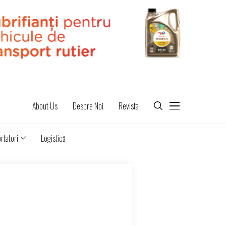
About Us
Despre Noi
Revista
rtatori
Logistică