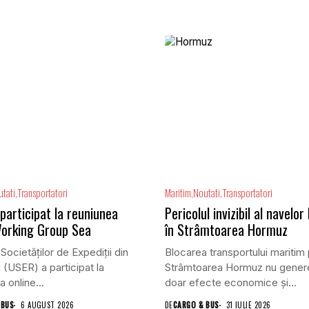
tati
Transportatori
Maritim
Noutati
Transportatori
participat la reuniunea
Pericolul invizibil al navelor
orking Group Sea
în Strâmtoarea Hormuz
Societăților de Expediții din
Blocarea transportului maritim 
(USER) a participat la
Strâmtoarea Hormuz nu gener
 online...
doar efecte economice și...
 BUS
6 AUGUST 2026
DE
CARGO & BUS
31 IULIE 2026