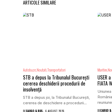
ARTICOLE SIMILARE
Autobuze
Noutati
Transportatori
Maritim
Nou
STB a depus la Tribunalul București
USER a 
cererea deschiderii procedurii de
FIATA W
insolvență
Uniunea 
România 
STB a depus joi, la Tribunalul Bucureşti,
reuniunea
cererea de deschidere a procedurii...
DE
CARGO &
DE
CARGO & BUS
6 AUGUST 2026