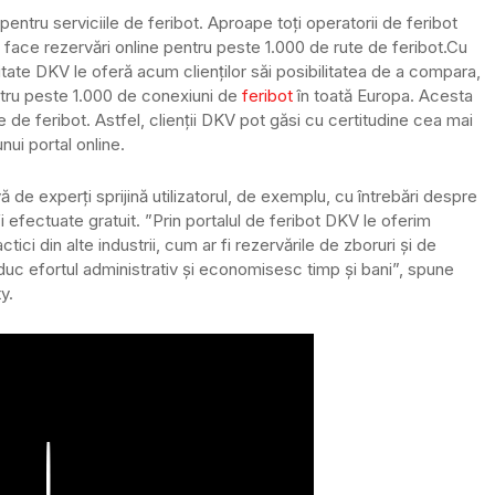
ntru serviciile de feribot. Aproape toți operatorii de feribot
 face rezervări online pentru peste 1.000 de rute de feribot.
Cu
itate DKV le oferă acum clienților săi posibilitatea de a compara,
ntru peste 1.000 de conexiuni de
feribot
în toată Europa. Acesta
de feribot. Astfel, clienții DKV pot găsi cu certitudine cea mai
nui portal online.
vă de experți sprijină utilizatorul, de exemplu, cu întrebări despre
 fi efectuate gratuit. ”Prin portalul de feribot DKV le oferim
tici din alte industrii, cum ar fi rezervările de zboruri și de
educ efortul administrativ și economisesc timp și bani”, spune
y.
Play