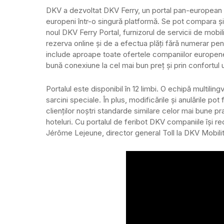
DKV a dezvoltat DKV Ferry, un portal pan-european pe
europeni într-o singură platformă. Se pot compara și
noul DKV Ferry Portal, furnizorul de servicii de mobil
rezerva online și de a efectua plăți fără numerar pe
include aproape toate ofertele companiilor europene 
bună conexiune la cel mai bun preț și prin confortul u
Portalul este disponibil în 12 limbi. O echipă multiling
sarcini speciale. În plus, modificările și anulările pot
clienților noștri standarde similare celor mai bune prac
hoteluri. Cu portalul de feribot DKV companiile își r
Jérôme Lejeune, director general Toll la DKV Mobilit