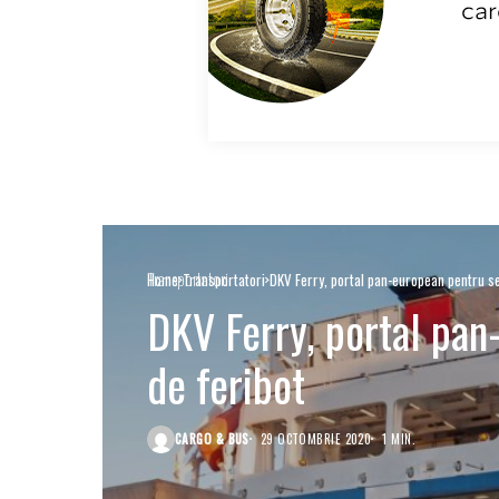
Transportatori
Home
Transportatori
DKV Ferry, portal pan-european pentru ser
DKV Ferry, portal pan
de feribot
CARGO & BUS
29 OCTOMBRIE 2020
1 MIN.