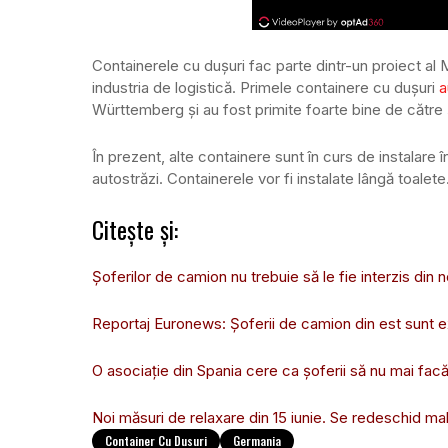
Containerele cu dușuri fac parte dintr-un proiect al 
industria de logistică. Primele containere cu dușuri
a
Württemberg și au fost primite foarte bine de către 
În prezent, alte containere sunt în curs de instalare 
autostrăzi. Containerele vor fi instalate lângă toalete
Citește și:
Șoferilor de camion nu trebuie să le fie interzis din n
Reportaj Euronews: Șoferii de camion din est sunt e
O asociație din Spania cere ca șoferii să nu mai fac
Noi măsuri de relaxare din 15 iunie. Se redeschid mall
Container Cu Dusuri
Germania