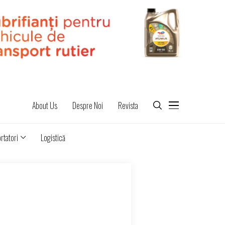
About Us
Despre Noi
Revista
rtatori
Logistică