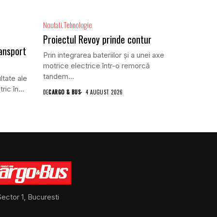
Noutati
Tehnologie
Proiectul Revoy prinde contur
ansport
Prin integrarea bateriilor și a unei axe
motrice electrice într-o remorcă
tandem...
ltate ale
ric în...
DE
CARGO & BUS
4 AUGUST 2026
ector 1, Bucuresti