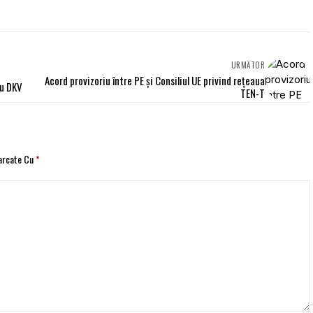
URMĂTOR
Acord provizoriu între PE și Consiliul UE privind rețeaua
cu DKV
TEN-T
Marcate Cu
*