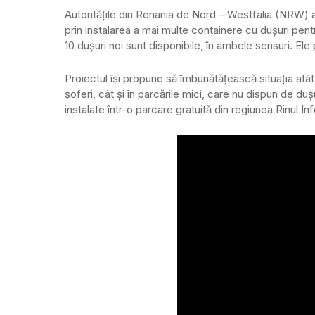
Autoritățile din Renania de Nord – Westfalia (NRW) au 
prin instalarea a mai multe containere cu dușuri pen
10 dușuri noi sunt disponibile, în ambele sensuri. Ele p
Proiectul își propune să îmbunătățească situația atât î
șoferi, cât și în parcările mici, care nu dispun de d
instalate într-o parcare gratuită din regiunea Rinul Inf