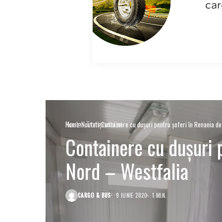
Noutati
Transportatori
Home
Noutati
Containere cu dușuri pentru șoferi în Renania d
Containere cu dușuri 
Nord – Westfalia
CARGO & BUS
9 IUNIE 2020
1 MIN.