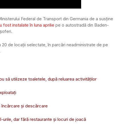
Ministerului Federal de Transport din Germania de a susține
u fost instalate în luna aprilie
pe o autostradă din Baden-
șoferi.
în 20 de locații selectate, în parcări neadministrate de pe
.
ou să utilizeze toaletele, după reluarea activităților
xploatați
ă încărcare și descărcare
-urile, dar fără restaurante şi locuri de joacă