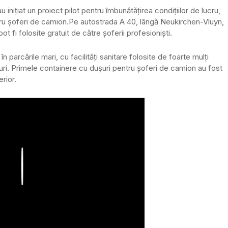
inițiat un proiect pilot pentru îmbunătățirea condițiilor de lucru,
tru șoferi de camion.
Pe autostrada A 40, lângă Neukirchen-Vluyn,
ot fi folosite gratuit de către șoferii profesioniști.
n parcările mari, cu facilități sanitare folosite de foarte mulți
ușuri. Primele containere cu dușuri pentru șoferi de camion au fost
erior.
Play