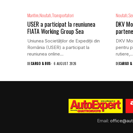
Maritim
Noutati
Transportatori
Noutati
Ser
USER a participat la reuniunea
DKV Mobi
FIATA Working Group Sea
partene
Uniunea Societăților de Expediții din
DKV Mobi
România (USER) a participat la
pentru pl
reuniunea online...
rutiere,..
DE
CARGO & BUS
6 AUGUST 2026
DE
CARGO &
Email:
office@aut