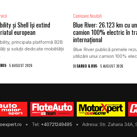
vicii
Camioane
Noutati
lity și Shell își extind
Blue River: 26.123 km cu un
riatul european
camion 100% electric în tr
internațional
lity, principala platformă B2B
ăți și soluții dedicate mobilității
Blue River publică primele rezu
.
utilizării unui camion 100% elect
 BUS
5 AUGUST 2026
DE
CARGO & BUS
5 AUGUST 2026
oexpert.ro
• Tel:
+40721249495
• Adresa: Str. Zaharia 34A, S