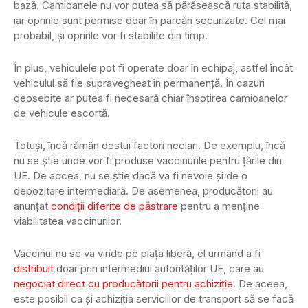
bază. Camioanele nu vor putea să părăsească ruta stabilită,
iar opririle sunt permise doar în parcări securizate. Cel mai
probabil, și opririle vor fi stabilite din timp.
În plus, vehiculele pot fi operate doar în echipaj, astfel încât
vehiculul să fie supravegheat în permanență. În cazuri
deosebite ar putea fi necesară chiar însoțirea camioanelor
de vehicule escortă.
Totuși, încă rămân destui factori neclari. De exemplu, încă
nu se știe unde vor fi produse vaccinurile pentru țările din
UE. De accea, nu se știe dacă va fi nevoie și de o
depozitare intermediară. De asemenea, producătorii au
anunțat
condiții diferite de păstrare
pentru a menține
viabilitatea vaccinurilor.
Vaccinul nu se va vinde pe piața liberă, el urmând a fi
distribuit
doar prin intermediul autorităților UE, care au
negociat direct cu producătorii pentru achiziție
. De aceea,
este posibil ca și achiziția serviciilor de transport să se facă