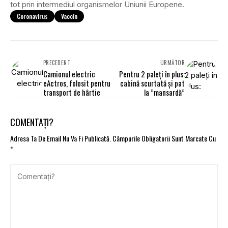
tot prin intermediul organismelor Uniunii Europene.
Coronavirus
Vaccin
PRECEDENT
URMĂTOR
Camionul electric
Pentru 2 paleți în plus:
eActros, folosit pentru
cabină scurtată și pat
transport de hârtie
la ”mansardă”
COMENTAȚI?
Adresa Ta De Email Nu Va Fi Publicată.
Câmpurile Obligatorii Sunt Marcate Cu
*