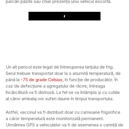
parcări păzite sau chiar prezența unui vehicul escortă.
Play
Un alt pericol este legat de întreruperea lanțului de frig.
Serul trebuie transportat doar la o anumită temperatură, de
până la
-75 de grade Celsius
, în funcție de producător. În
caz de defecțiune a agregatului de răcire, întreaga
încărcătură va fi distrusă. La fel se va întâmpla și cu cutiile
al căror ambalaj vor suferi daune în timpul transportului.
Astfel, vaccinul va fi distribuit doar cu camioane frigorifice
a căror temperatură este monitorizată permanent.
Urmărirea GPS a vehiculelor va fi de asemenea o cerință de