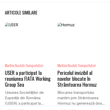
ARTICOLE SIMILARE
Maritim
Noutati
Transportatori
Maritim
Noutati
Transportatori
USER a participat la
Pericolul invizibil al
reuniunea FIATA Working
navelor blocate în
Group Sea
Strâmtoarea Hormuz
Uniunea Societăților de
Blocarea transportului
Expediții din România
maritim prin Strâmtoarea
(USER) a participat la
Hormuz nu generează doar
reuniunea online...
efecte economice și...