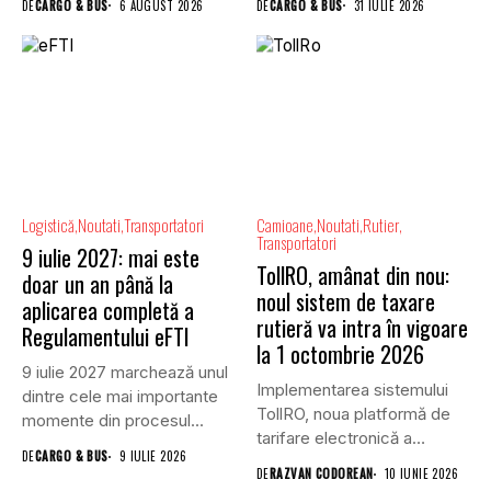
DE
CARGO & BUS
6 AUGUST 2026
DE
CARGO & BUS
31 IULIE 2026
Logistică
Noutati
Transportatori
Camioane
Noutati
Rutier
Transportatori
9 iulie 2027: mai este
TollRO, amânat din nou:
doar un an până la
noul sistem de taxare
aplicarea completă a
rutieră va intra în vigoare
Regulamentului eFTI
la 1 octombrie 2026
9 iulie 2027 marchează unul
Implementarea sistemului
dintre cele mai importante
TollRO, noua platformă de
momente din procesul...
tarifare electronică a
DE
CARGO & BUS
9 IULIE 2026
utilizării infrastructurii
DE
RAZVAN CODOREAN
10 IUNIE 2026
rutiere...