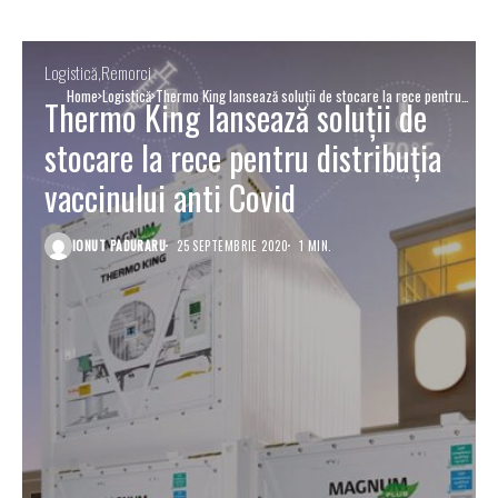
Logistică
Remorci
Home
Logistică
Thermo King lansează soluții de stocare la rece pentru
Thermo King lansează soluții de
distribuția vaccinului anti Covid
stocare la rece pentru distribuția
vaccinului anti Covid
IONUT PADURARU
25 SEPTEMBRIE 2020
1 MIN.