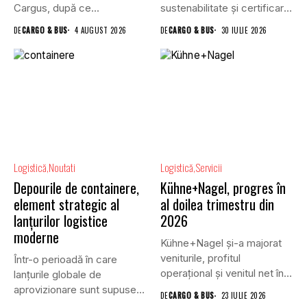
Cargus, după ce...
sustenabilitate și certificare
a clădirilor, și VGP,...
DE
CARGO & BUS
4 AUGUST 2026
DE
CARGO & BUS
30 IULIE 2026
Logistică
Noutati
Logistică
Servicii
Depourile de containere,
Kühne+Nagel, progres în
element strategic al
al doilea trimestru din
lanțurilor logistice
2026
moderne
Kühne+Nagel și-a majorat
veniturile, profitul
Într-o perioadă în care
operațional și venitul net în
lanțurile globale de
al doilea...
aprovizionare sunt supuse
DE
CARGO & BUS
23 IULIE 2026
unei presiuni...