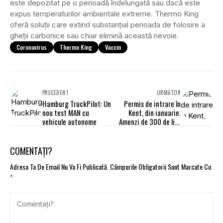
este depozitat pe o perioadă îndelungată sau dacă este
expus temperaturilor ambientale extreme. Thermo King
oferă soluții care extind substanțial perioada de folosire a
gheții carbonice sau chiar elimină această nevoie.
Coronavirus
Thermo King
Vaccin
PRECEDENT
URMĂTOR
Hamburg TruckPilot: Un
Permis de intrare în
nou test MAN cu
Kent, din ianuarie.
vehicule autonome
Amenzi de 300 de lire
pentru șoferi
COMENTAȚI?
Adresa Ta De Email Nu Va Fi Publicată.
Câmpurile Obligatorii Sunt Marcate Cu
*