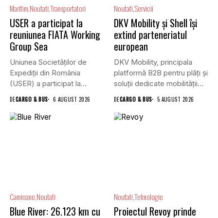
Maritim
Noutati
Transportatori
Noutati
Servicii
USER a participat la
DKV Mobility și Shell își
reuniunea FIATA Working
extind parteneriatul
Group Sea
european
Uniunea Societăților de
DKV Mobility, principala
Expediții din România
platformă B2B pentru plăți și
(USER) a participat la
soluții dedicate mobilității
reuniunea online...
rutiere,...
DE
CARGO & BUS
6 AUGUST 2026
DE
CARGO & BUS
5 AUGUST 2026
Camioane
Noutati
Noutati
Tehnologie
Blue River: 26.123 km cu
Proiectul Revoy prinde