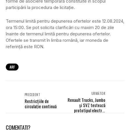
forme de asociere temporară constituite în scopul
participării la procedura de licitaţie.
Termenul limită pentru depunerea ofertelor este 12.08.2024,
ora 15:00. Se pot solicita clarificări cu maxim 20 de zile
înainte de termenul limită pentru depunerea ofertelor.
Ofertele se transmit în limba română, iar moneda de
referinţă este RON.
ARF
URMĂTOR
PRECEDENT
Renault Trucks, Jumbo
Restricţiile de
și SVZ testează
circulaţie continuă
prototipul electric
„Oxygen”
COMENTAȚI?