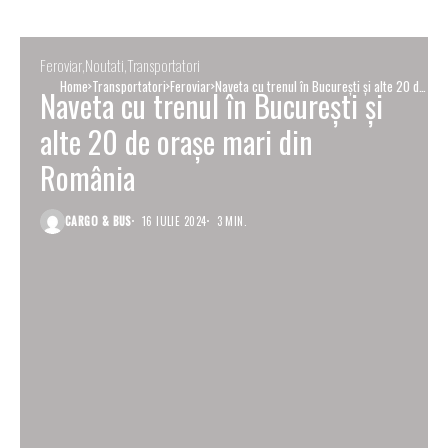
Feroviar
Noutati
Transportatori
Home
Transportatori
Feroviar
Naveta cu trenul în București și alte 20 de
Naveta cu trenul în București și
orașe mari din România
alte 20 de orașe mari din
România
CARGO & BUS
16 IULIE 2024
3 MIN.