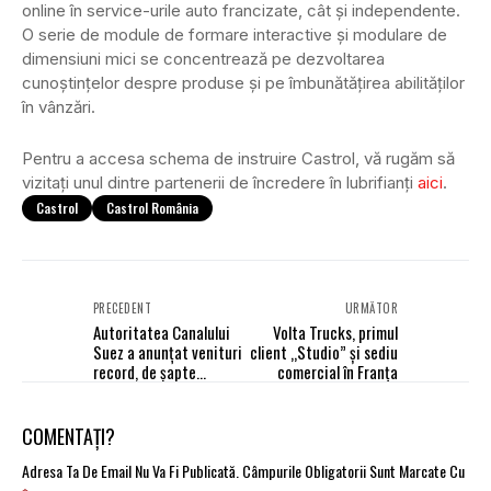
online în service-urile auto francizate, cât și independente.
O serie de module de formare interactive și modulare de
dimensiuni mici se concentrează pe dezvoltarea
cunoștințelor despre produse și pe îmbunătățirea abilităților
în vânzări.
Pentru a accesa schema de instruire Castrol, vă rugăm să
vizitați unul dintre partenerii de încredere în lubrifianți
aici
.
Castrol
Castrol România
PRECEDENT
URMĂTOR
Autoritatea Canalului
Volta Trucks, primul
Suez a anunţat venituri
client „Studio” și sediu
record, de şapte
comercial în Franța
miliarde dolari
COMENTAȚI?
Adresa Ta De Email Nu Va Fi Publicată.
Câmpurile Obligatorii Sunt Marcate Cu