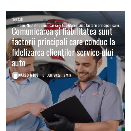
Noutati
Home
Noutati
Comunicarea și fiabilitatea sunt factorii principali care
Comunicarea și fiabilitatea sunt
conduc la fidelizarea clienților service-ului auto
factorii principali care conduc la
fidelizarea clienților service-ului
auto
CARGO & BUS
18 IULIE 2022
2 MIN.