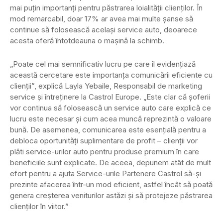
mai puțin importanți pentru păstrarea loialității clienților. În
mod remarcabil, doar 17% ar avea mai multe șanse să
continue să folosească același service auto, deoarece
acesta oferă întotdeauna o mașină la schimb.
„Poate cel mai semnificativ lucru pe care îl evidențiază
această cercetare este importanța comunicării eficiente cu
clienții”, explică Layla Yebaile, Responsabil de marketing
service și întreținere la Castrol Europe. „Este clar că șoferii
vor continua să folosească un service auto care explică ce
lucru este necesar și cum acea muncă reprezintă o valoare
bună. De asemenea, comunicarea este esențială pentru a
debloca oportunități suplimentare de profit – clienții vor
plăti service-urilor auto pentru produse premium în care
beneficiile sunt explicate. De aceea, depunem atât de mult
efort pentru a ajuta Service-urile Partenere Castrol să-și
prezinte afacerea într-un mod eficient, astfel încât să poată
genera creșterea veniturilor astăzi și să protejeze păstrarea
clienților în viitor.”