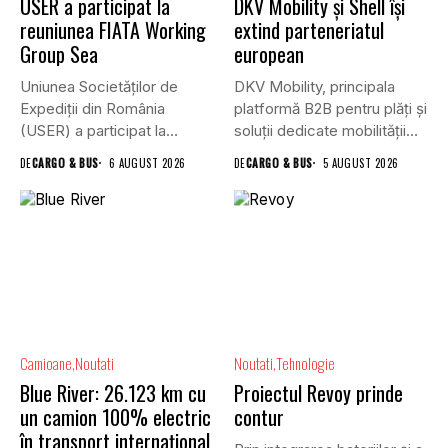
USER a participat la
DKV Mobility și Shell își
reuniunea FIATA Working
extind parteneriatul
Group Sea
european
Uniunea Societăților de
DKV Mobility, principala
Expediții din România
platformă B2B pentru plăți și
(USER) a participat la
soluții dedicate mobilității
reuniunea online...
rutiere,...
DE
CARGO & BUS
6 AUGUST 2026
DE
CARGO & BUS
5 AUGUST 2026
Camioane
Noutati
Noutati
Tehnologie
Blue River: 26.123 km cu
Proiectul Revoy prinde
un camion 100% electric
contur
în transport internațional